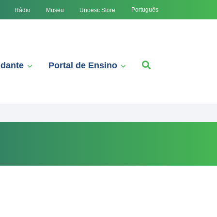
Português
Rádio
Museu
Unoesc Store
udante
Portal de Ensino