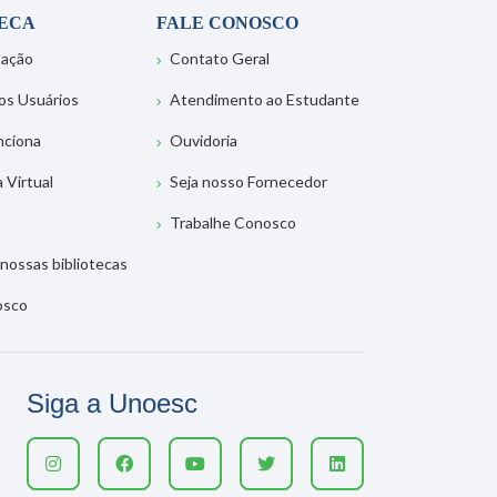
TECA
FALE CONOSCO
tação
Contato Geral
os Usuários
Atendimento ao Estudante
nciona
Ouvidoria
a Virtual
Seja nosso Fornecedor
Trabalhe Conosco
nossas bibliotecas
osco
Siga a Unoesc