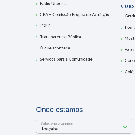
Rádio Unoesc
CURS
CPA – Comissão Própria de Avaliação
Grad
LGPD
Pós-
Transparência Pública
Mest
O que acontece
Exte
Serviços para a Comunidade
Curs
Colé
Onde estamos
Selecione o campus