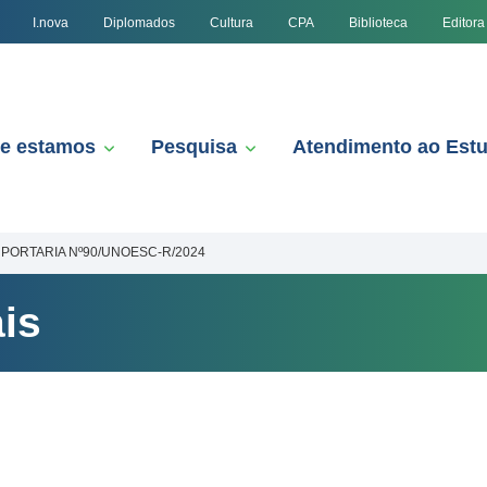
I.nova
Diplomados
Cultura
CPA
Biblioteca
Editora
e estamos
Pesquisa
Atendimento ao Est
PORTARIA Nº90/UNOESC-R/2024
is