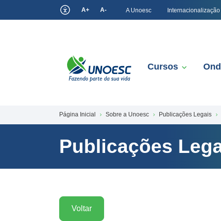
A+
A-
A Unoesc
Internacionalização
Cursos
Ond
Página Inicial
Sobre a Unoesc
Publicações Legais
Publicações Lega
Voltar