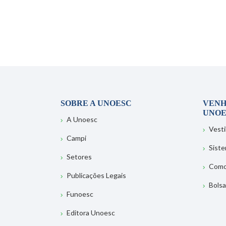
SOBRE A UNOESC
VENH
UNOE
A Unoesc
Vesti
Campi
Sist
Setores
Como
Publicações Legais
Bolsa
Funoesc
Editora Unoesc