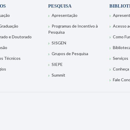
OS
PESQUISA
BIBLIO
uação
Apresentação
Apresen
Graduação
Programas de Incentivo à
Acesso a
Pesquisa
rado e Doutorado
Como Fu
SISGEN
nsão
Bibliotec
Grupos de Pesquisa
os Técnicos
Serviços
SIEPE
gios
Conheça 
Summit
Fale Con