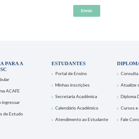
A PARA A
ESTUDANTES
DIPLOM
SC
Portal de Ensino
Consulta
bular
Minhas inscrições
Atualize
ema ACAFE
Secretaria Acadêmica
Diploma D
 ingressar
Calendário Acadêmico
Cursos e
s de Estudo
Atendimento ao Estudante
Fale Con