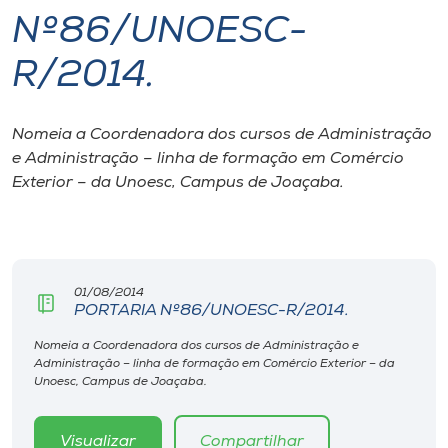
Nº86/UNOESC-
I.nova
R/2014.
Diplomados
Nomeia a Coordenadora dos cursos de Administração
e Administração – linha de formação em Comércio
Cultura
Exterior – da Unoesc, Campus de Joaçaba.
CPA
Biblioteca
01/08/2014
PORTARIA Nº86/UNOESC-R/2014.
Editora
Nomeia a Coordenadora dos cursos de Administração e
Administração – linha de formação em Comércio Exterior – da
Unoesc, Campus de Joaçaba.
Rádio
Visualizar
Compartilhar