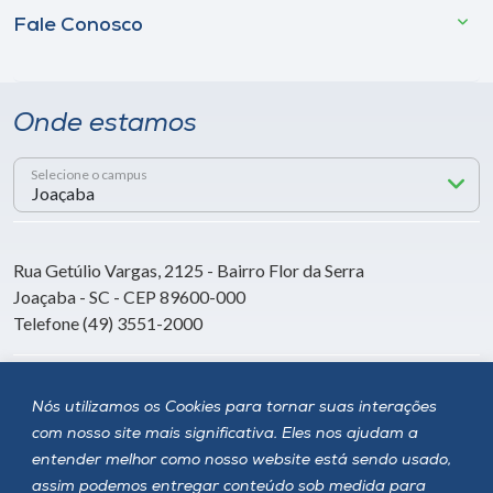
Fale Conosco
Onde estamos
Selecione o campus
Rua Getúlio Vargas, 2125 - Bairro Flor da Serra
Joaçaba - SC - CEP 89600-000
Telefone (49) 3551-2000
Siga a Unoesc
Nós utilizamos os Cookies para tornar suas interações
com nosso site mais significativa. Eles nos ajudam a
entender melhor como nosso website está sendo usado,
assim podemos entregar conteúdo sob medida para