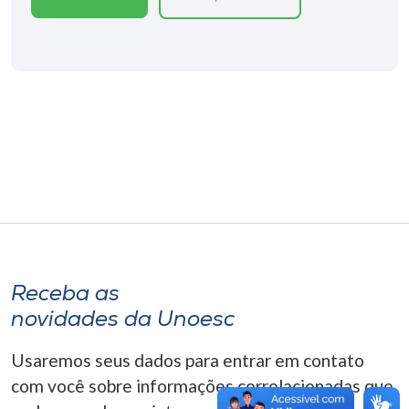
Museu
Unoesc
Store
Selecione
o idioma
A+
Receba as
A-
novidades da Unoesc
Usaremos seus dados para entrar em contato
com você sobre informações correlacionadas que