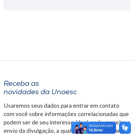
Museu
Unoesc
Store
Selecione
o idioma
Receba as
A+
novidades da Unoesc
A-
Usaremos seus dados para entrar em contato
com você sobre informações correlacionadas que
podem ser de seu interesse. Você pode cancelar o
envio da divulgação, a qualquer momento. Para