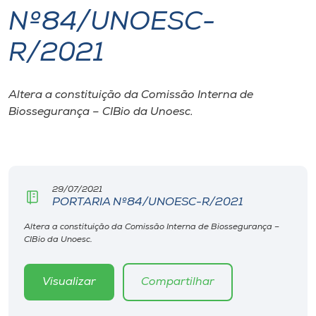
Nº84/UNOESC-
I.nova
R/2021
Diplomados
Altera a constituição da Comissão Interna de
Biossegurança – CIBio da Unoesc.
Cultura
CPA
29/07/2021
Biblioteca
PORTARIA Nº84/UNOESC-R/2021
Altera a constituição da Comissão Interna de Biossegurança –
Editora
CIBio da Unoesc.
Rádio
Visualizar
Compartilhar