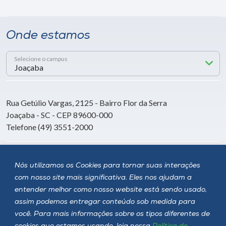
Onde estamos
Selecione o campus
Rua Getúlio Vargas, 2125 - Bairro Flor da Serra
Joaçaba - SC - CEP 89600-000
Telefone (49) 3551-2000
Siga a Unoesc
Nós utilizamos os Cookies para tornar suas interações
com nosso site mais significativa. Eles nos ajudam a
entender melhor como nosso website está sendo usado,
assim podemos entregar conteúdo sob medida para
você. Para mais informações sobre os tipos diferentes de