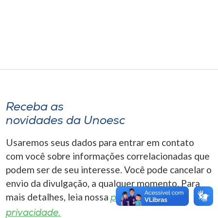
Museu
Unoesc
Store
Selecione
o idioma
Receba as
novidades da Unoesc
Usaremos seus dados para entrar em contato
A+
com você sobre informações correlacionadas que
A-
podem ser de seu interesse. Você pode cancelar o
envio da divulgação, a qualquer momento. Para
mais detalhes, leia nossa
política de
privacidade.