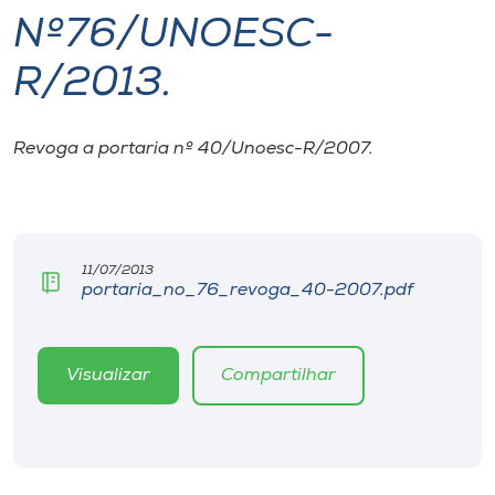
Nº76/UNOESC-
I.nova
R/2013.
Diplomados
Revoga a portaria nº 40/Unoesc-R/2007.
Cultura
CPA
11/07/2013
portaria_no_76_revoga_40-2007.pdf
Biblioteca
Editora
Visualizar
Compartilhar
Rádio