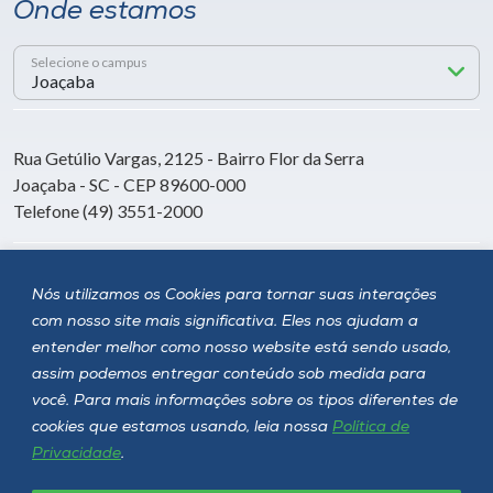
Onde estamos
Selecione o campus
Rua Getúlio Vargas, 2125 - Bairro Flor da Serra
Joaçaba - SC - CEP 89600-000
Telefone (49) 3551-2000
Siga a Unoesc
Nós utilizamos os Cookies para tornar suas interações
com nosso site mais significativa. Eles nos ajudam a
entender melhor como nosso website está sendo usado,
assim podemos entregar conteúdo sob medida para
você. Para mais informações sobre os tipos diferentes de
cookies que estamos usando, leia nossa
Política de
Privacidade
.