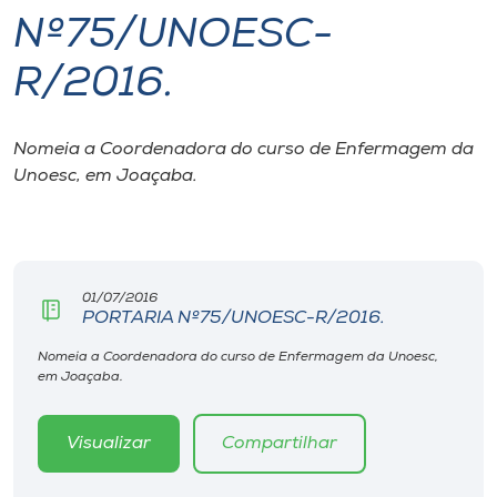
Nº75/UNOESC-
I.nova
R/2016.
Diplomados
Nomeia a Coordenadora do curso de Enfermagem da
Unoesc, em Joaçaba.
Cultura
CPA
01/07/2016
Biblioteca
PORTARIA Nº75/UNOESC-R/2016.
Nomeia a Coordenadora do curso de Enfermagem da Unoesc,
Editora
em Joaçaba.
Rádio
Visualizar
Compartilhar