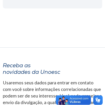
Museu
Unoesc
Store
Selecione
o idioma
Receba as
A+
novidades da Unoesc
A-
Usaremos seus dados para entrar em contato
com você sobre informações correlacionadas que
podem ser de seu interesse. Você pode cancelar o
envio da divulgação, a qualquer momento. Para