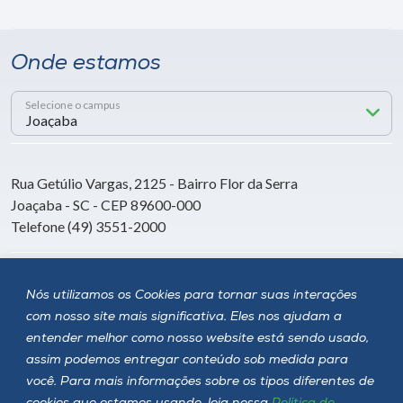
Onde estamos
Selecione o campus
Rua Getúlio Vargas, 2125 - Bairro Flor da Serra
Joaçaba - SC - CEP 89600-000
Telefone (49) 3551-2000
Siga a Unoesc
Nós utilizamos os Cookies para tornar suas interações
com nosso site mais significativa. Eles nos ajudam a
entender melhor como nosso website está sendo usado,
assim podemos entregar conteúdo sob medida para
você. Para mais informações sobre os tipos diferentes de