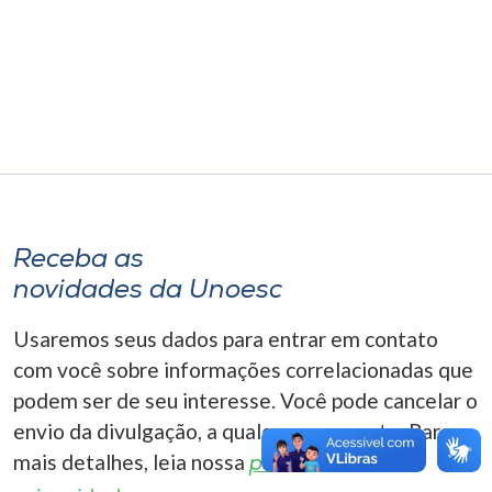
Museu
Unoesc
Store
Selecione
o idioma
Receba as
novidades da Unoesc
A+
Usaremos seus dados para entrar em contato
A-
com você sobre informações correlacionadas que
podem ser de seu interesse. Você pode cancelar o
envio da divulgação, a qualquer momento. Para
mais detalhes, leia nossa
política de