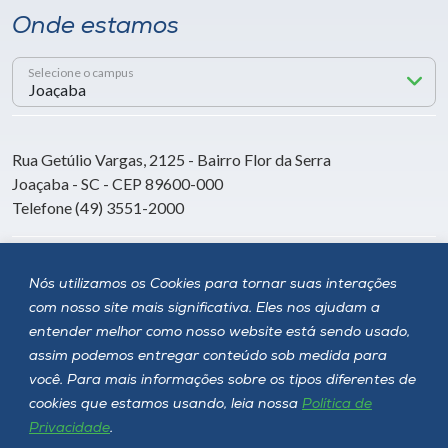
Onde estamos
Selecione o campus
Rua Getúlio Vargas, 2125 - Bairro Flor da Serra
Joaçaba - SC - CEP 89600-000
Telefone (49) 3551-2000
Siga a Unoesc
Nós utilizamos os Cookies para tornar suas interações
com nosso site mais significativa. Eles nos ajudam a
entender melhor como nosso website está sendo usado,
assim podemos entregar conteúdo sob medida para
você. Para mais informações sobre os tipos diferentes de
cookies que estamos usando, leia nossa
Política de
Privacidade
.