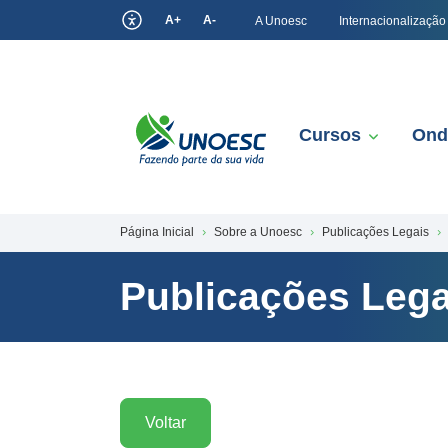
A+
A-
A Unoesc
Internacionalização
Cursos
Ond
Página Inicial
Sobre a Unoesc
Publicações Legais
Publicações Lega
Voltar