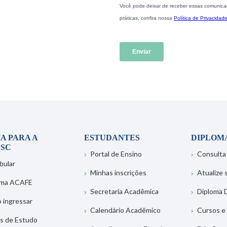
A PARA A
ESTUDANTES
DIPLOM
SC
Portal de Ensino
Consulta
bular
Minhas inscrições
Atualize
ema ACAFE
Secretaria Acadêmica
Diploma D
 ingressar
Calendário Acadêmico
Cursos e
s de Estudo