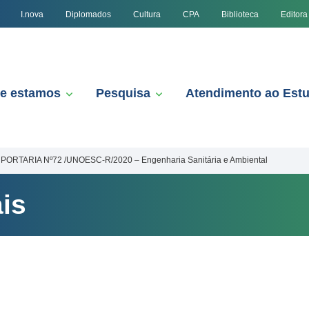
I.nova
Diplomados
Cultura
CPA
Biblioteca
Editora
e estamos
Pesquisa
Atendimento ao Est
PORTARIA Nº72 /UNOESC-R/2020 – Engenharia Sanitária e Ambiental
is