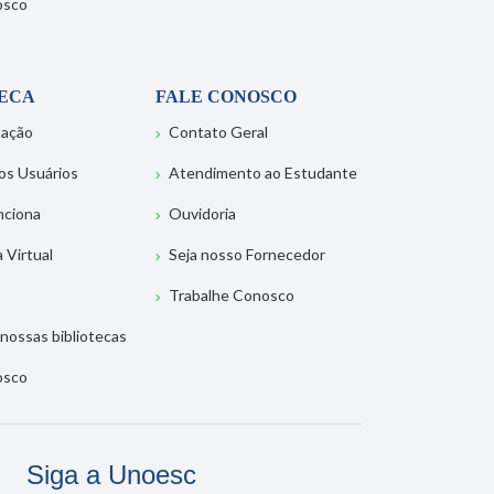
osco
TECA
FALE CONOSCO
tação
Contato Geral
os Usuários
Atendimento ao Estudante
nciona
Ouvidoria
a Virtual
Seja nosso Fornecedor
Trabalhe Conosco
nossas bibliotecas
osco
Siga a Unoesc