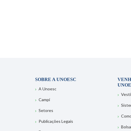
SOBRE A UNOESC
VENH
UNOE
A Unoesc
Vesti
Campi
Sist
Setores
Como
Publicações Legais
Bolsa