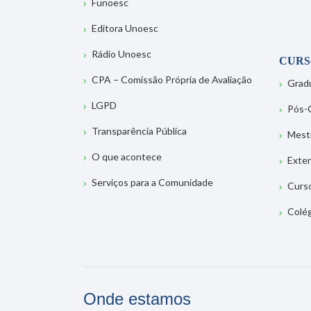
Funoesc
Editora Unoesc
Rádio Unoesc
CURS
CPA – Comissão Própria de Avaliação
Grad
LGPD
Pós-
Transparência Pública
Mest
O que acontece
Exte
Serviços para a Comunidade
Curs
Colé
Onde estamos