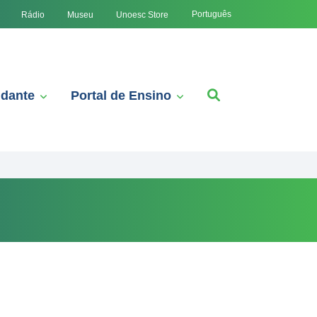
Português
Rádio
Museu
Unoesc Store
udante
Portal de Ensino