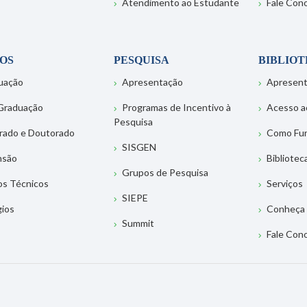
Atendimento ao Estudante
Fale Con
OS
PESQUISA
BIBLIO
uação
Apresentação
Apresen
Graduação
Programas de Incentivo à
Acesso a
Pesquisa
rado e Doutorado
Como Fu
SISGEN
nsão
Bibliotec
Grupos de Pesquisa
os Técnicos
Serviços
SIEPE
gios
Conheça 
Summit
Fale Con