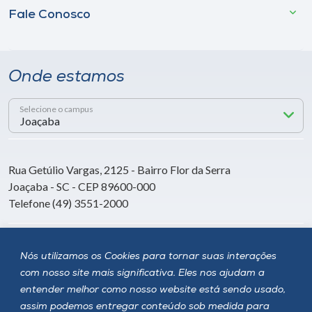
Fale Conosco
Onde estamos
Selecione o campus
Rua Getúlio Vargas, 2125 - Bairro Flor da Serra
Joaçaba - SC - CEP 89600-000
Telefone (49) 3551-2000
Siga a Unoesc
Nós utilizamos os Cookies para tornar suas interações
com nosso site mais significativa. Eles nos ajudam a
entender melhor como nosso website está sendo usado,
assim podemos entregar conteúdo sob medida para