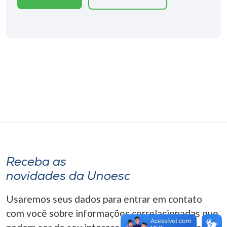
Museu
Unoesc
Store
Selecione
o idioma
A+
Receba as
A-
novidades da Unoesc
Usaremos seus dados para entrar em contato
com você sobre informações correlacionadas que