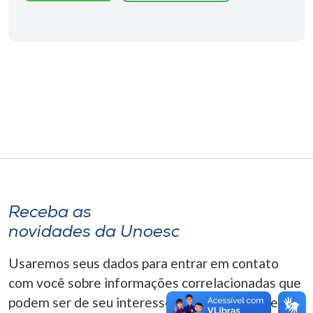
Museu
Unoesc
Store
Selecione
o idioma
A+
Receba as
A-
novidades da Unoesc
Usaremos seus dados para entrar em contato
com você sobre informações correlacionadas que
podem ser de seu interesse. Você pode cancelar o