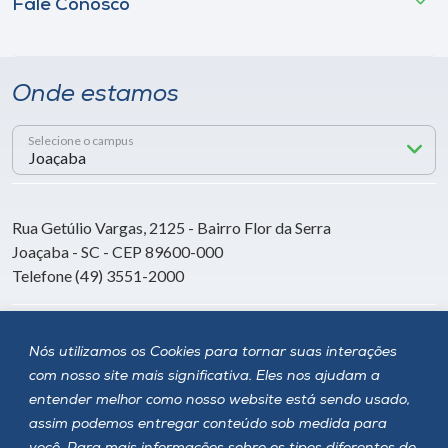
Fale Conosco
Onde estamos
Selecione o campus
Rua Getúlio Vargas, 2125 - Bairro Flor da Serra
Joaçaba - SC - CEP 89600-000
Telefone (49) 3551-2000
Siga a Unoesc
Nós utilizamos os Cookies para tornar suas interações
com nosso site mais significativa. Eles nos ajudam a
entender melhor como nosso website está sendo usado,
assim podemos entregar conteúdo sob medida para