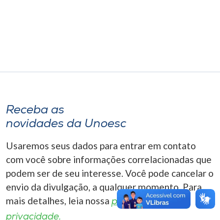
Museu
Unoesc
Store
Selecione
o idioma
Receba as
novidades da Unoesc
Usaremos seus dados para entrar em contato
A+
A-
com você sobre informações correlacionadas que
podem ser de seu interesse. Você pode cancelar o
envio da divulgação, a qualquer momento. Para
mais detalhes, leia nossa
política de
privacidade.