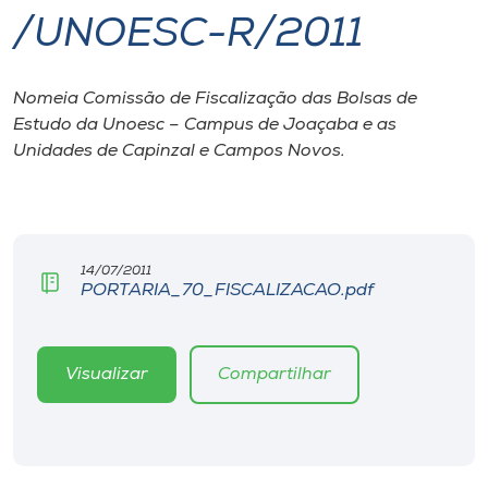
/UNOESC-R/2011
I.nova
Nomeia Comissão de Fiscalização das Bolsas de
Diplomados
Estudo da Unoesc – Campus de Joaçaba e as
Unidades de Capinzal e Campos Novos.
Cultura
CPA
14/07/2011
PORTARIA_70_FISCALIZACAO.pdf
Biblioteca
Editora
Visualizar
Compartilhar
Rádio