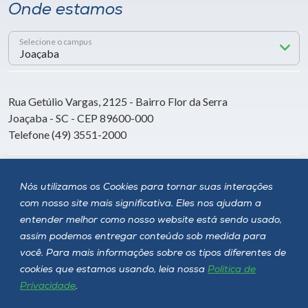
Onde estamos
Selecione o campus
Rua Getúlio Vargas, 2125 - Bairro Flor da Serra
Joaçaba - SC - CEP 89600-000
Telefone (49) 3551-2000
Siga a Unoesc
Nós utilizamos os Cookies para tornar suas interações
com nosso site mais significativa. Eles nos ajudam a
entender melhor como nosso website está sendo usado,
assim podemos entregar conteúdo sob medida para
você. Para mais informações sobre os tipos diferentes de
cookies que estamos usando, leia nossa
Política de
Privacidade
.