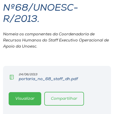
Nº68/UNOESC-
I.nova
R/2013.
Diplomados
Nomeia os componentes da Coordenadoria de
Recursos Humanos do Staff Executivo Operacional de
Cultura
Apoio da Unoesc.
CPA
Biblioteca
24/06/2013
portaria_no_68_staff_dh.pdf
Editora
Visualizar
Compartilhar
Rádio