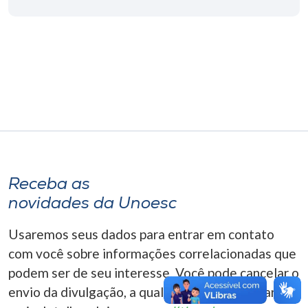
Museu
Unoesc
Store
Selecione
o idioma
Receba as
novidades da Unoesc
A+
A-
Usaremos seus dados para entrar em contato
com você sobre informações correlacionadas que
podem ser de seu interesse. Você pode cancelar o
envio da divulgação, a qualquer momento. Para