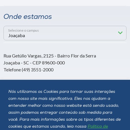
Onde estamos
Selecione o campus
Rua Getúlio Vargas, 2125 - Bairro Flor da Serra
Joaçaba - SC - CEP 89600-000
Telefone (49) 3551-2000
Siga a Unoesc
Nós utilizamos os Cookies para tornar suas interações
com nosso site mais significativa. Eles nos ajudam a
entender melhor como nosso website está sendo usado,
assim podemos entregar conteúdo sob medida para
você. Para mais informações sobre os tipos diferentes de
cookies que estamos usando, leia nossa
Política de