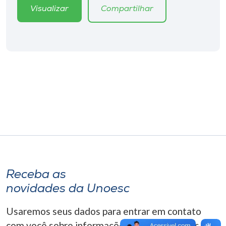
Museu
Visualizar
Compartilhar
Unoesc
Store
Selecione
o idioma
A+
A-
Receba as
novidades da Unoesc
Usaremos seus dados para entrar em contato
com você sobre informações correlacionadas que