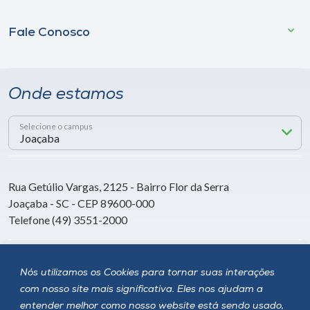
Fale Conosco
Onde estamos
Selecione o campus
Rua Getúlio Vargas, 2125 - Bairro Flor da Serra
Joaçaba - SC - CEP 89600-000
Telefone (49) 3551-2000
Siga a Unoesc
Nós utilizamos os Cookies para tornar suas interações
com nosso site mais significativa. Eles nos ajudam a
entender melhor como nosso website está sendo usado,