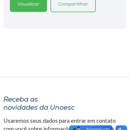
Museu
Visualizar
Compartilhar
Unoesc
Store
Selecione
o idioma
A+
A-
Receba as
novidades da Unoesc
Usaremos seus dados para entrar em contato
com você sobre informações correlacionadas que