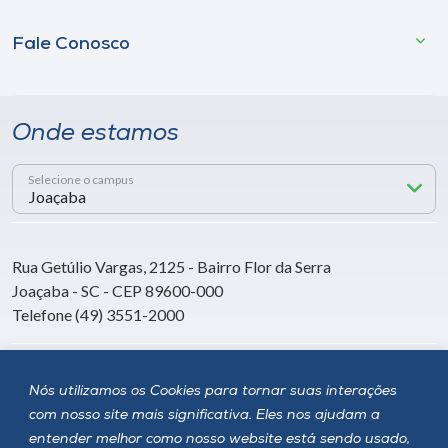
Fale Conosco
Onde estamos
Selecione o campus
Rua Getúlio Vargas, 2125 - Bairro Flor da Serra
Joaçaba - SC - CEP 89600-000
Telefone (49) 3551-2000
Siga a Unoesc
Nós utilizamos os Cookies para tornar suas interações
com nosso site mais significativa. Eles nos ajudam a
entender melhor como nosso website está sendo usado,