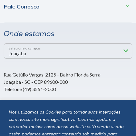
Fale Conosco
Onde estamos
Selecione o campus
Rua Getúlio Vargas, 2125 - Bairro Flor da Serra
Joaçaba - SC - CEP 89600-000
Telefone (49) 3551-2000
Siga a Unoesc
Nós utilizamos os Cookies para tornar suas interações
com nosso site mais significativa. Eles nos ajudam a
entender melhor como nosso website está sendo usado,
assim podemos entregar conteúdo sob medida para