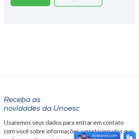
Museu
Unoesc
Store
Selecione
o idioma
A+
Receba as
A-
novidades da Unoesc
Usaremos seus dados para entrar em contato
com você sobre informações correlacionadas que