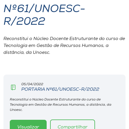
Nº61/UNOESC-
I.nova
R/2022
Diplomados
Reconstitui o Núcleo Docente Estruturante do curso de
Tecnologia em Gestão de Recursos Humanos, a
Cultura
distância, da Unoesc.
CPA
Biblioteca
05/04/2022
PORTARIA Nº61/UNOESC-R/2022
Editora
Reconstitui o Núcleo Docente Estruturante do curso de
Tecnologia em Gestão de Recursos Humanos, a distância, da
Unoesc.
Rádio
Visualizar
Compartilhar