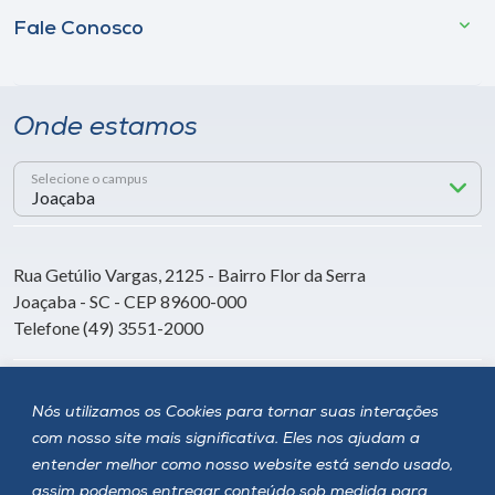
Fale Conosco
Onde estamos
Selecione o campus
Rua Getúlio Vargas, 2125 - Bairro Flor da Serra
Joaçaba - SC - CEP 89600-000
Telefone (49) 3551-2000
Siga a Unoesc
Nós utilizamos os Cookies para tornar suas interações
com nosso site mais significativa. Eles nos ajudam a
entender melhor como nosso website está sendo usado,
assim podemos entregar conteúdo sob medida para