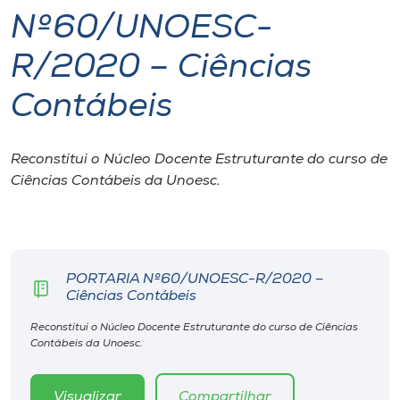
Nº60/UNOESC-
I.nova
R/2020 – Ciências
Diplomados
Contábeis
Cultura
Reconstitui o Núcleo Docente Estruturante do curso de
Ciências Contábeis da Unoesc.
CPA
Biblioteca
PORTARIA Nº60/UNOESC-R/2020 –
Ciências Contábeis
Editora
Reconstitui o Núcleo Docente Estruturante do curso de Ciências
Contábeis da Unoesc.
Rádio
Visualizar
Compartilhar