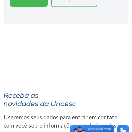
Museu
Unoesc
Store
Selecione
o idioma
A+
A-
Receba as
novidades da Unoesc
Usaremos seus dados para entrar em contato
com você sobre informações correlacionadas que