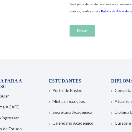
A PARA A
ESTUDANTES
DIPLOM
SC
Portal de Ensino
Consulta
bular
Minhas inscrições
Atualize
ema ACAFE
Secretaria Acadêmica
Diploma D
 ingressar
Calendário Acadêmico
Cursos e
s de Estudo