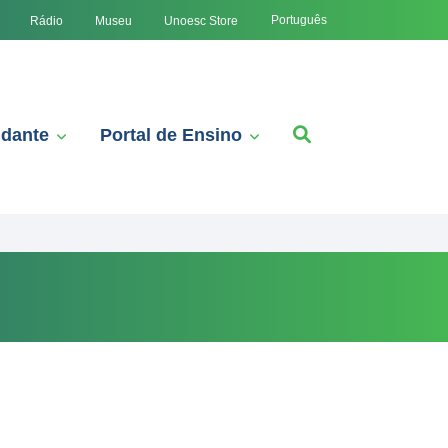
Português
Rádio
Museu
Unoesc Store
udante
Portal de Ensino