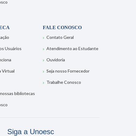
osco
TECA
FALE CONOSCO
tação
Contato Geral
os Usuários
Atendimento ao Estudante
nciona
Ouvidoria
a Virtual
Seja nosso Fornecedor
Trabalhe Conosco
nossas bibliotecas
osco
Siga a Unoesc