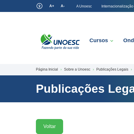
A+
A-
A Unoesc
Internacionalização
Cursos
Ond
Página Inicial
Sobre a Unoesc
Publicações Legais
Publicações Lega
Voltar