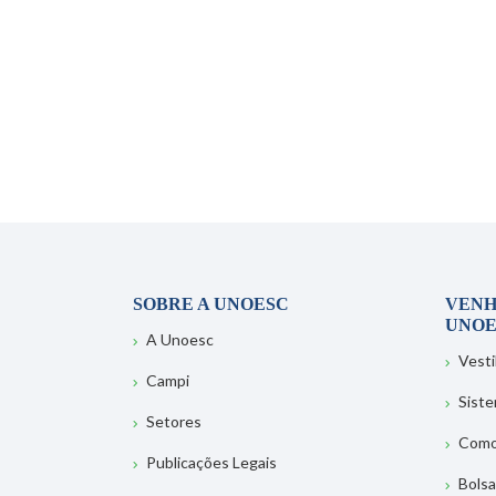
SOBRE A UNOESC
VENH
UNOE
A Unoesc
Vesti
Campi
Sist
Setores
Como
Publicações Legais
Bolsa