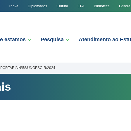
I.nova
Diplomados
Cultura
CPA
Biblioteca
Editora
e estamos
Pesquisa
Atendimento ao Est
PORTARIA Nº58/UNOESC-R/2024.
is