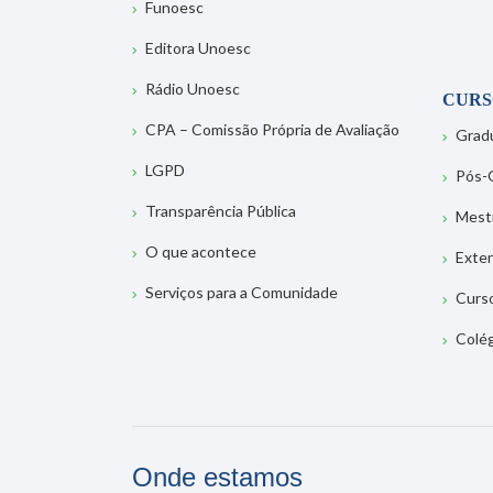
Funoesc
Editora Unoesc
Rádio Unoesc
CURS
CPA – Comissão Própria de Avaliação
Grad
LGPD
Pós-
Transparência Pública
Mest
O que acontece
Exte
Serviços para a Comunidade
Curs
Colé
Onde estamos