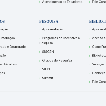
Atendimento ao Estudante
Fale Con
OS
PESQUISA
BIBLIO
uação
Apresentação
Apresen
Graduação
Programas de Incentivo à
Acesso a
Pesquisa
rado e Doutorado
Como Fu
SISGEN
nsão
Bibliotec
Grupos de Pesquisa
os Técnicos
Serviços
SIEPE
gios
Conheça 
Summit
Fale Con