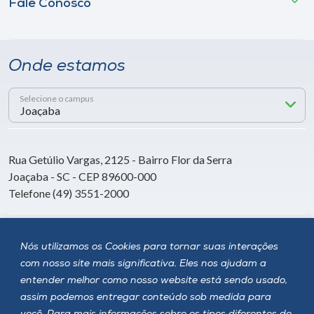
Fale Conosco
Onde estamos
Selecione o campus
Rua Getúlio Vargas, 2125 - Bairro Flor da Serra
Joaçaba - SC - CEP 89600-000
Telefone (49) 3551-2000
Siga a Unoesc
Nós utilizamos os Cookies para tornar suas interações
com nosso site mais significativa. Eles nos ajudam a
entender melhor como nosso website está sendo usado,
assim podemos entregar conteúdo sob medida para