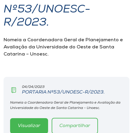
Nº53/UNOESC-
I.nova
R/2023.
Diplomados
Nomeia a Coordenadora Geral de Planejamento e
Avaliação da Universidade do Oeste de Santa
Cultura
Catarina – Unoesc.
CPA
Biblioteca
04/04/2023
PORTARIA Nº53/UNOESC-R/2023.
Editora
Nomeia a Coordenadora Geral de Planejamento e Avaliação da
Universidade do Oeste de Santa Catarina - Unoesc.
Rádio
Visualizar
Compartilhar