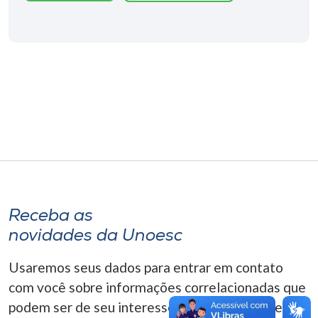
Museu
Unoesc
Store
Selecione
o idioma
A+
Receba as
A-
novidades da Unoesc
Usaremos seus dados para entrar em contato
com você sobre informações correlacionadas que
podem ser de seu interesse. Você pode cancelar o