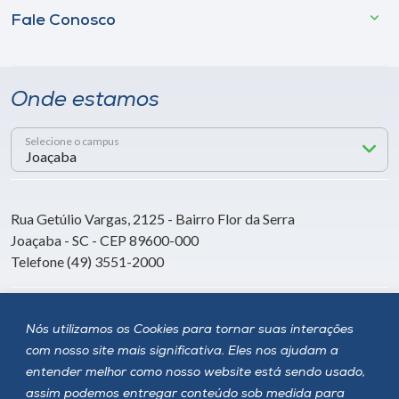
Fale Conosco
Onde estamos
Selecione o campus
Rua Getúlio Vargas, 2125 - Bairro Flor da Serra
Joaçaba - SC - CEP 89600-000
Telefone (49) 3551-2000
Siga a Unoesc
Nós utilizamos os Cookies para tornar suas interações
com nosso site mais significativa. Eles nos ajudam a
entender melhor como nosso website está sendo usado,
assim podemos entregar conteúdo sob medida para