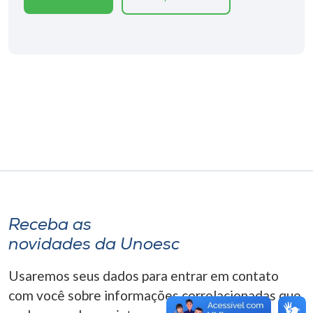
Museu
Unoesc
Store
Selecione
o idioma
A+
Receba as
A-
novidades da Unoesc
Usaremos seus dados para entrar em contato
com você sobre informações correlacionadas que