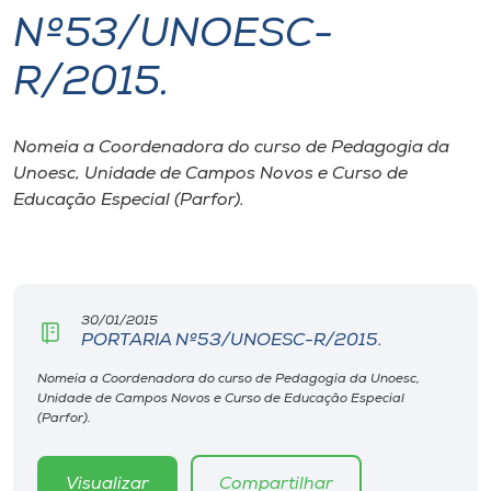
Nº53/UNOESC-
I.nova
R/2015.
Diplomados
Nomeia a Coordenadora do curso de Pedagogia da
Unoesc, Unidade de Campos Novos e Curso de
Cultura
Educação Especial (Parfor).
CPA
Biblioteca
30/01/2015
PORTARIA Nº53/UNOESC-R/2015.
Editora
Nomeia a Coordenadora do curso de Pedagogia da Unoesc,
Unidade de Campos Novos e Curso de Educação Especial
(Parfor).
Rádio
Visualizar
Compartilhar