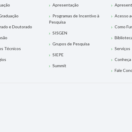
uação
Apresentação
Apresen
Graduação
Programas de Incentivo à
Acesso a
Pesquisa
rado e Doutorado
Como Fu
SISGEN
nsão
Bibliotec
Grupos de Pesquisa
os Técnicos
Serviços
SIEPE
gios
Conheça 
Summit
Fale Con