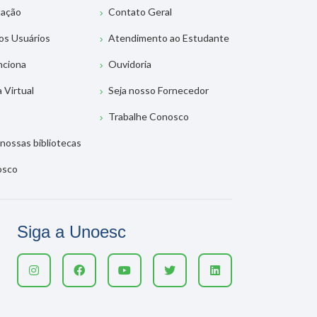
tação
Contato Geral
os Usuários
Atendimento ao Estudante
nciona
Ouvidoria
a Virtual
Seja nosso Fornecedor
Trabalhe Conosco
nossas bibliotecas
osco
Siga a Unoesc