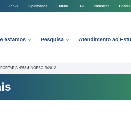
I.nova
Diplomados
Cultura
CPA
Biblioteca
Editora
e estamos
Pesquisa
Atendimento ao Est
PORTARIA Nº53 /UNOESC-R/2012.
is