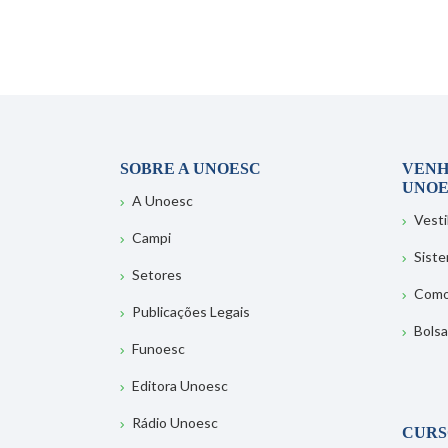
SOBRE A UNOESC
VENH
UNOE
A Unoesc
Vesti
Campi
Sist
Setores
Como
Publicações Legais
Bolsa
Funoesc
Editora Unoesc
Rádio Unoesc
CURS