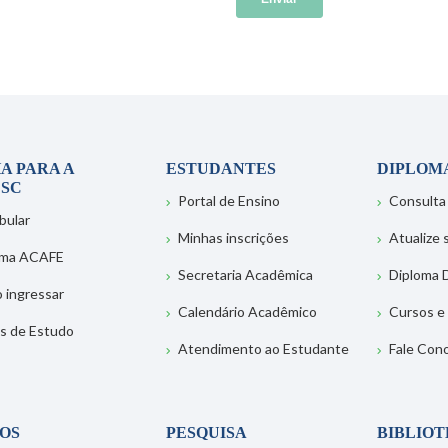
A PARA A
ESTUDANTES
DIPLOM
SC
Portal de Ensino
Consulta
bular
Minhas inscrições
Atualize
ema ACAFE
Secretaria Acadêmica
Diploma D
 ingressar
Calendário Acadêmico
Cursos e
s de Estudo
Atendimento ao Estudante
Fale Con
OS
PESQUISA
BIBLIO