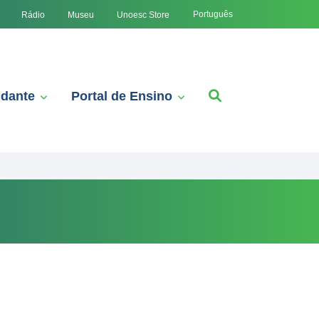
Português
Rádio
Museu
Unoesc Store
udante
Portal de Ensino