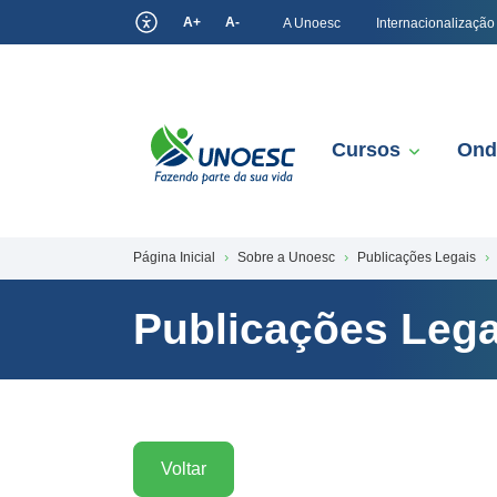
A+
A-
A Unoesc
Internacionalização
Cursos
Ond
Página Inicial
Sobre a Unoesc
Publicações Legais
Publicações Lega
Voltar