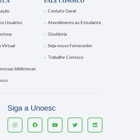
TECA
FALE CONOSCO
tação
Contato Geral
os Usuários
Atendimento ao Estudante
nciona
Ouvidoria
a Virtual
Seja nosso Fornecedor
Trabalhe Conosco
nossas bibliotecas
osco
Siga a Unoesc