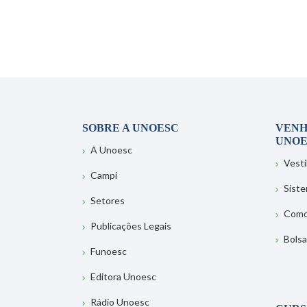
SOBRE A UNOESC
VENH
UNOE
A Unoesc
Vesti
Campi
Sist
Setores
Como
Publicações Legais
Bolsa
Funoesc
Editora Unoesc
Rádio Unoesc