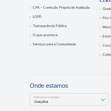
CURS
CPA – Comissão Própria de Avaliação
Grad
LGPD
Pós-
Transparência Pública
Mest
O que acontece
Exte
Serviços para a Comunidade
Curs
Colé
Onde estamos
Selecione o campus