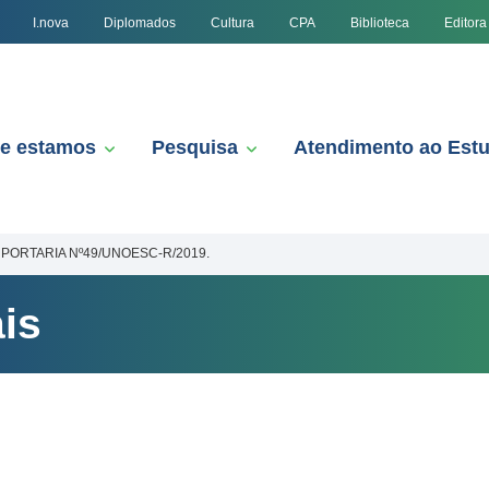
I.nova
Diplomados
Cultura
CPA
Biblioteca
Editora
e estamos
Pesquisa
Atendimento ao Est
PORTARIA Nº49/UNOESC-R/2019.
is