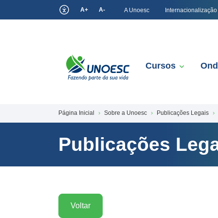
A+
A-
A Unoesc
Internacionalização
Cursos
Ond
Página Inicial
Sobre a Unoesc
Publicações Legais
Publicações Lega
Voltar