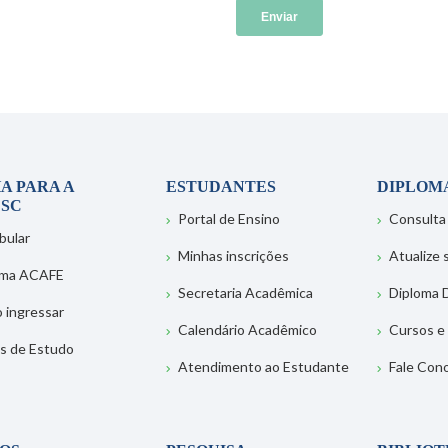
A PARA A
ESTUDANTES
DIPLOM
SC
Portal de Ensino
Consulta
bular
Minhas inscrições
Atualize
ema ACAFE
Secretaria Acadêmica
Diploma D
 ingressar
Calendário Acadêmico
Cursos e
s de Estudo
Atendimento ao Estudante
Fale Con