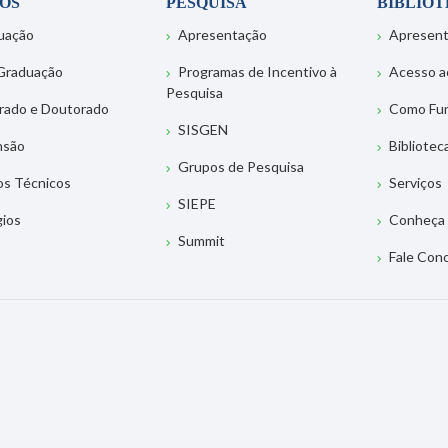
OS
PESQUISA
BIBLIO
uação
Apresentação
Apresen
Graduação
Programas de Incentivo à
Acesso a
Pesquisa
rado e Doutorado
Como Fu
SISGEN
nsão
Bibliotec
Grupos de Pesquisa
os Técnicos
Serviços
SIEPE
gios
Conheça 
Summit
Fale Con