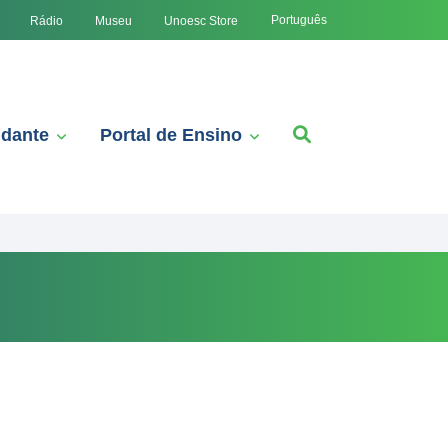
Português
Rádio
Museu
Unoesc Store
udante
Portal de Ensino