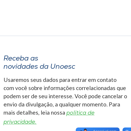
Museu
Unoesc
Store
Selecione
Receba as
o idioma
novidades da Unoesc
Usaremos seus dados para entrar em contato
A+
com você sobre informações correlacionadas que
A-
podem ser de seu interesse. Você pode cancelar o
envio da divulgação, a qualquer momento. Para
mais detalhes, leia nossa
política de
privacidade.