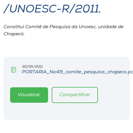
/UNOESC-R/2011.
I.nova
Constitui Comitê de Pesquisa da Unoesc, unidade de
Diplomados
Chapecó.
Cultura
CPA
30/05/2011
PORTARIA_No49_comite_pesquisa_chapeco.pd
Biblioteca
Visualizar
Compartilhar
Editora
Rádio