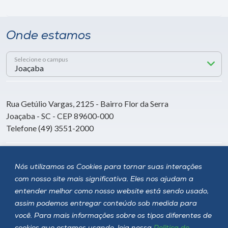
Onde estamos
Selecione o campus
Rua Getúlio Vargas, 2125 - Bairro Flor da Serra
Joaçaba - SC - CEP 89600-000
Telefone (49) 3551-2000
Siga a Unoesc
Nós utilizamos os Cookies para tornar suas interações
com nosso site mais significativa. Eles nos ajudam a
entender melhor como nosso website está sendo usado,
assim podemos entregar conteúdo sob medida para
você. Para mais informações sobre os tipos diferentes de