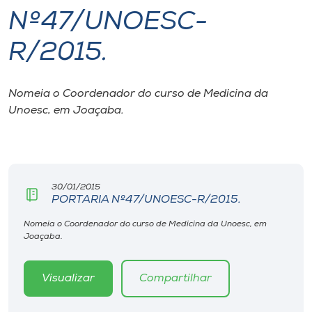
Nº47/UNOESC-
I.nova
R/2015.
Diplomados
Nomeia o Coordenador do curso de Medicina da
Unoesc, em Joaçaba.
Cultura
CPA
30/01/2015
Biblioteca
PORTARIA Nº47/UNOESC-R/2015.
Nomeia o Coordenador do curso de Medicina da Unoesc, em
Editora
Joaçaba.
Rádio
Visualizar
Compartilhar