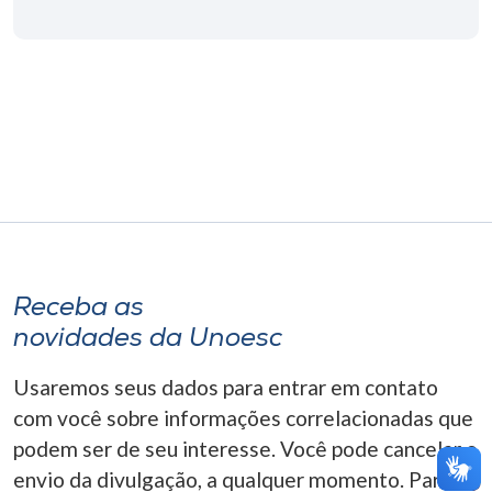
Museu
Unoesc
Store
Selecione
o idioma
Receba as
A+
novidades da Unoesc
A-
Usaremos seus dados para entrar em contato
com você sobre informações correlacionadas que
podem ser de seu interesse. Você pode cancelar o
envio da divulgação, a qualquer momento. Para