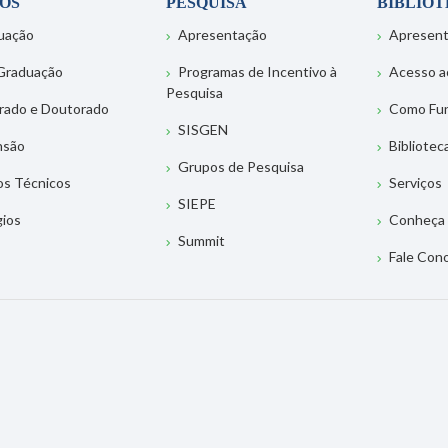
OS
PESQUISA
BIBLIO
uação
Apresentação
Apresen
Graduação
Programas de Incentivo à
Acesso a
Pesquisa
rado e Doutorado
Como Fu
SISGEN
nsão
Bibliotec
Grupos de Pesquisa
os Técnicos
Serviços
SIEPE
gios
Conheça 
Summit
Fale Con