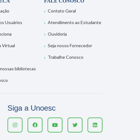
TECA
FALE CONOSCO
tação
Contato Geral
os Usuários
Atendimento ao Estudante
nciona
Ouvidoria
a Virtual
Seja nosso Fornecedor
Trabalhe Conosco
nossas bibliotecas
osco
Siga a Unoesc