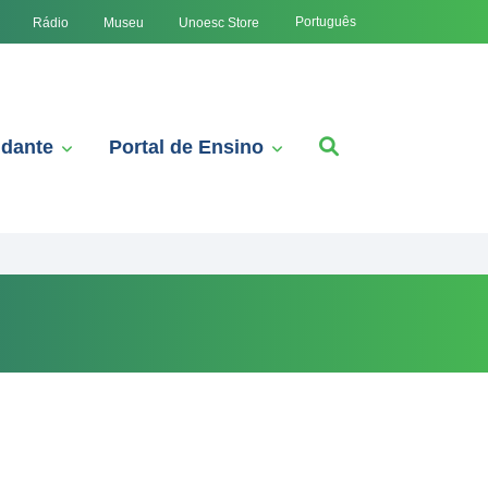
Português
Rádio
Museu
Unoesc Store
udante
Portal de Ensino