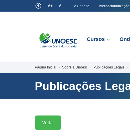
A+
A-
A Unoesc
Internacionalização
Cursos
Ond
Página Inicial
Sobre a Unoesc
Publicações Legais
Publicações Lega
Voltar