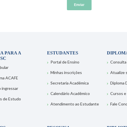
A PARA A
ESTUDANTES
DIPLOM
SC
Portal de Ensino
Consulta
bular
Minhas inscrições
Atualize
ema ACAFE
Secretaria Acadêmica
Diploma D
 ingressar
Calendário Acadêmico
Cursos e
s de Estudo
Atendimento ao Estudante
Fale Con