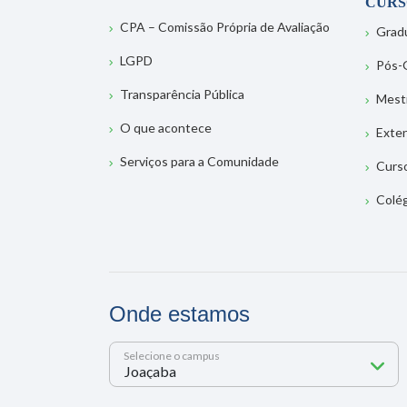
CURS
CPA – Comissão Própria de Avaliação
Grad
LGPD
Pós-
Transparência Pública
Mest
O que acontece
Exte
Serviços para a Comunidade
Curs
Colé
Onde estamos
Selecione o campus