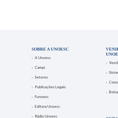
SOBRE A UNOESC
VENH
UNOE
A Unoesc
Vesti
Campi
Sist
Setores
Como
Publicações Legais
Bolsa
Funoesc
Editora Unoesc
Rádio Unoesc