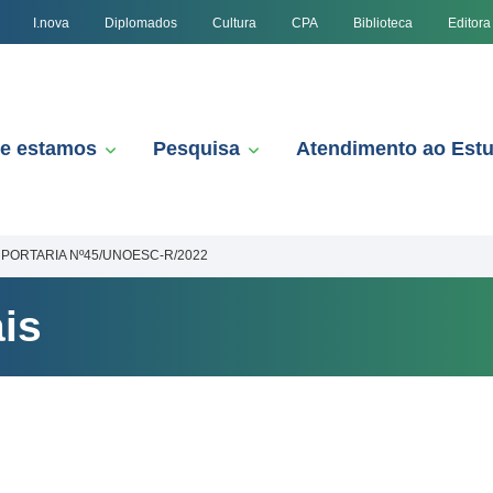
I.nova
Diplomados
Cultura
CPA
Biblioteca
Editora
e estamos
Pesquisa
Atendimento ao Est
PORTARIA Nº45/UNOESC-R/2022
is