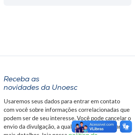
Museu
Unoesc
Store
Selecione
o idioma
Receba as
novidades da Unoesc
A+
A-
Usaremos seus dados para entrar em contato
com você sobre informações correlacionadas que
podem ser de seu interesse. Você pode cancelar o
envio da divulgação, a qualquer momento. Para
mais detalhes, leia nossa