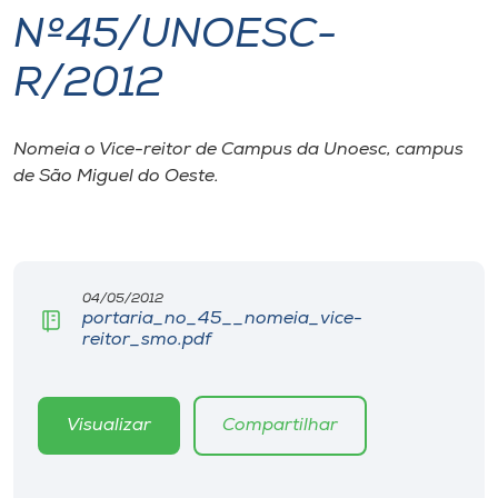
Nº45/UNOESC-
I.nova
R/2012
Diplomados
Nomeia o Vice-reitor de Campus da Unoesc, campus
de São Miguel do Oeste.
Cultura
CPA
04/05/2012
Biblioteca
portaria_no_45__nomeia_vice-
reitor_smo.pdf
Editora
Visualizar
Compartilhar
Rádio