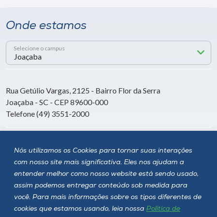
Onde estamos
Selecione o campus
Rua Getúlio Vargas, 2125 - Bairro Flor da Serra
Joaçaba - SC - CEP 89600-000
Telefone (49) 3551-2000
Siga a Unoesc
Nós utilizamos os Cookies para tornar suas interações
com nosso site mais significativa. Eles nos ajudam a
entender melhor como nosso website está sendo usado,
assim podemos entregar conteúdo sob medida para
você. Para mais informações sobre os tipos diferentes de
cookies que estamos usando, leia nossa
Política de