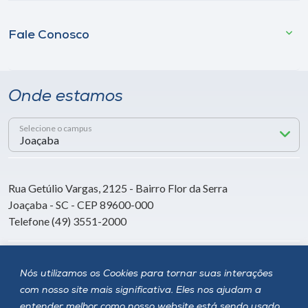
Fale Conosco
Onde estamos
Selecione o campus
Rua Getúlio Vargas, 2125 - Bairro Flor da Serra
Joaçaba - SC - CEP 89600-000
Telefone (49) 3551-2000
Siga a Unoesc
Nós utilizamos os Cookies para tornar suas interações
com nosso site mais significativa. Eles nos ajudam a
entender melhor como nosso website está sendo usado,