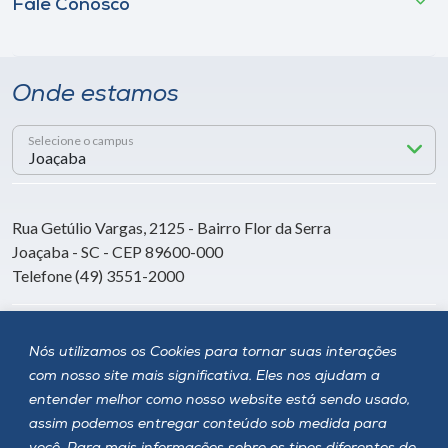
Fale Conosco
Onde estamos
Selecione o campus
Rua Getúlio Vargas, 2125 - Bairro Flor da Serra
Joaçaba - SC - CEP 89600-000
Telefone (49) 3551-2000
Siga a Unoesc
Nós utilizamos os Cookies para tornar suas interações
com nosso site mais significativa. Eles nos ajudam a
entender melhor como nosso website está sendo usado,
assim podemos entregar conteúdo sob medida para