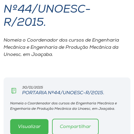
Nº44/UNOESC-
I.nova
R/2015.
Diplomados
Nomeia o Coordenador dos cursos de Engenharia
Mecânica e Engenharia de Produção Mecânica da
Cultura
Unoesc, em Joaçaba.
CPA
Biblioteca
30/01/2015
PORTARIA Nº44/UNOESC-R/2015.
Editora
Nomeia o Coordenador dos cursos de Engenharia Mecânica e
Engenharia de Produção Mecânica da Unoesc, em Joaçaba.
Rádio
Visualizar
Compartilhar