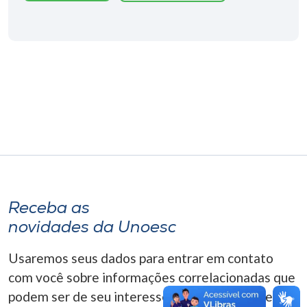
Museu
Unoesc
Store
Selecione
o idioma
A+
Receba as
A-
novidades da Unoesc
Usaremos seus dados para entrar em contato
com você sobre informações correlacionadas que
podem ser de seu interesse. Você pode cancelar o