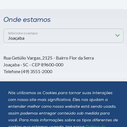
Onde estamos
Selecione o campus
Rua Getúlio Vargas, 2125 - Bairro Flor da Serra
Joaçaba - SC - CEP 89600-000
Telefone (49) 3551-2000
Siga a Unoesc
Nós utilizamos os Cookies para tornar suas interações
com nosso site mais significativa. Eles nos ajudam a
entender melhor como nosso website está sendo usado,
assim podemos entregar conteúdo sob medida para
você. Para mais informações sobre os tipos diferentes de