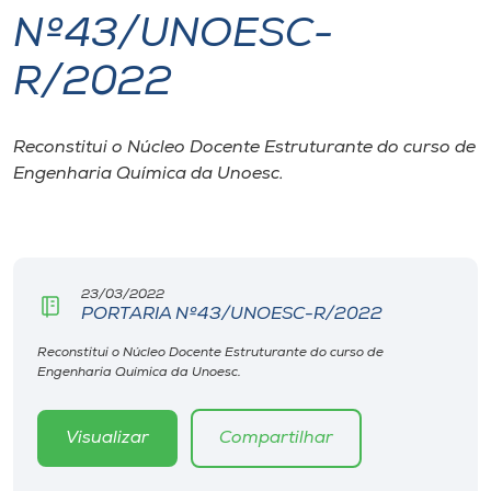
Nº43/UNOESC-
I.nova
R/2022
Diplomados
Reconstitui o Núcleo Docente Estruturante do curso de
Engenharia Química da Unoesc.
Cultura
CPA
23/03/2022
Biblioteca
PORTARIA Nº43/UNOESC-R/2022
Reconstitui o Núcleo Docente Estruturante do curso de
Editora
Engenharia Química da Unoesc.
Rádio
Visualizar
Compartilhar