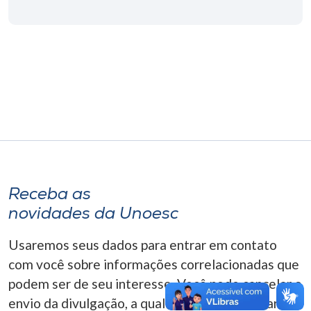
Museu
Unoesc
Store
Selecione
o idioma
Receba as
A+
novidades da Unoesc
A-
Usaremos seus dados para entrar em contato
com você sobre informações correlacionadas que
podem ser de seu interesse. Você pode cancelar o
envio da divulgação, a qualquer momento. Para