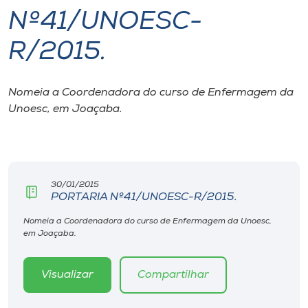
Nº41/UNOESC-
I.nova
R/2015.
Diplomados
Nomeia a Coordenadora do curso de Enfermagem da
Unoesc, em Joaçaba.
Cultura
CPA
30/01/2015
Biblioteca
PORTARIA Nº41/UNOESC-R/2015.
Nomeia a Coordenadora do curso de Enfermagem da Unoesc,
Editora
em Joaçaba.
Rádio
Visualizar
Compartilhar