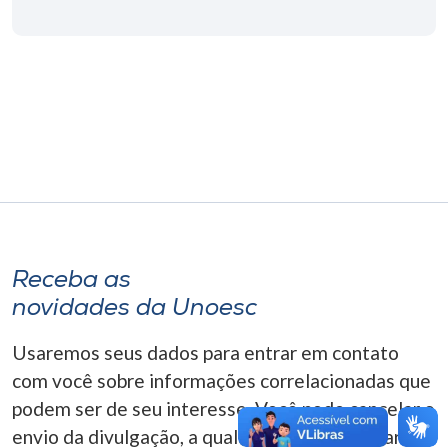
Museu
Unoesc
Store
Selecione
o idioma
Receba as
A+
novidades da Unoesc
A-
Usaremos seus dados para entrar em contato
com você sobre informações correlacionadas que
podem ser de seu interesse. Você pode cancelar o
envio da divulgação, a qualquer momento. Para