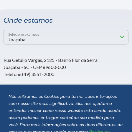
Onde estamos
Selecione o campus
Rua Getúlio Vargas, 2125 - Bairro Flor da Serra
Joaçaba - SC - CEP 89600-000
Telefone (49) 3551-2000
Siga a Unoesc
Nós utilizamos os Cookies para tornar suas interações
com nosso site mais significativa. Eles nos ajudam a
entender melhor como nosso website está sendo usado,
assim podemos entregar conteúdo sob medida para
você. Para mais informações sobre os tipos diferentes de