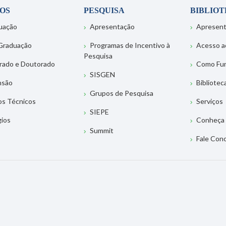
OS
PESQUISA
BIBLIO
uação
Apresentação
Apresen
Graduação
Programas de Incentivo à
Acesso a
Pesquisa
rado e Doutorado
Como Fu
SISGEN
nsão
Bibliotec
Grupos de Pesquisa
os Técnicos
Serviços
SIEPE
gios
Conheça 
Summit
Fale Con