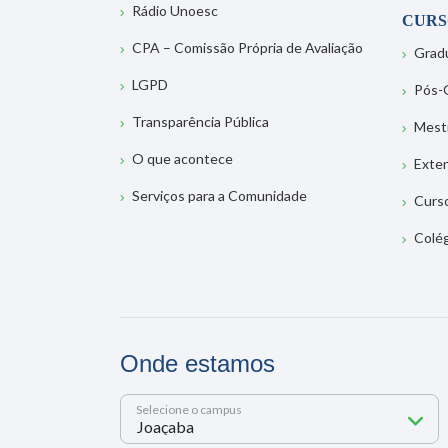
Rádio Unoesc
CURS
CPA – Comissão Própria de Avaliação
Grad
LGPD
Pós-
Transparência Pública
Mest
O que acontece
Exte
Serviços para a Comunidade
Curs
Colé
Onde estamos
Selecione o campus