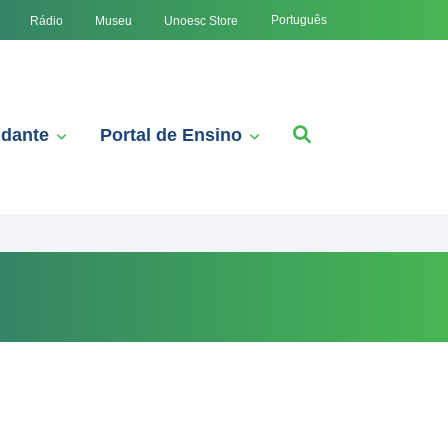
Português
Rádio
Museu
Unoesc Store
udante
Portal de Ensino