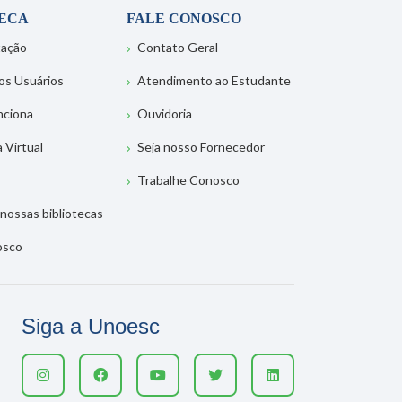
TECA
FALE CONOSCO
tação
Contato Geral
os Usuários
Atendimento ao Estudante
nciona
Ouvidoria
a Virtual
Seja nosso Fornecedor
Trabalhe Conosco
nossas bibliotecas
osco
Siga a Unoesc