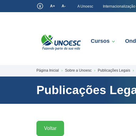
A+
A-
A Unoesc
Internacionalização
Cursos
Ond
Página Inicial
Sobre a Unoesc
Publicações Legais
Publicações Lega
Voltar