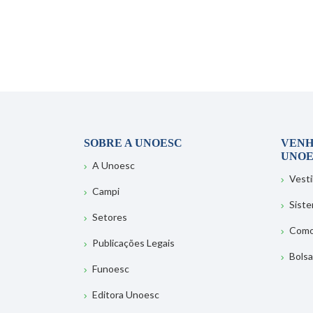
SOBRE A UNOESC
VENH
UNOE
A Unoesc
Vesti
Campi
Sist
Setores
Como
Publicações Legais
Bolsa
Funoesc
Editora Unoesc