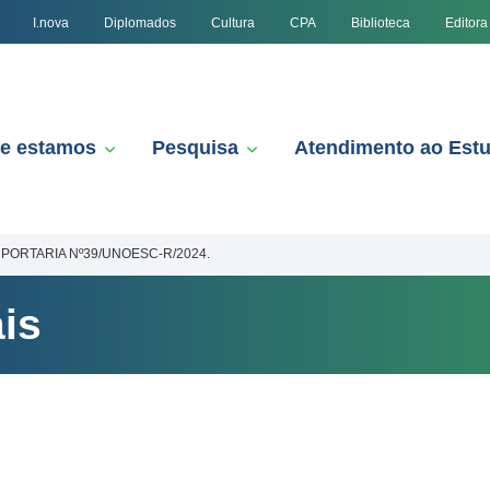
I.nova
Diplomados
Cultura
CPA
Biblioteca
Editora
e estamos
Pesquisa
Atendimento ao Est
PORTARIA Nº39/UNOESC-R/2024.
is