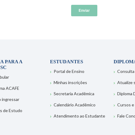
A PARA A
ESTUDANTES
DIPLOM
SC
Portal de Ensino
Consulta
bular
Minhas inscrições
Atualize
ema ACAFE
Secretaria Acadêmica
Diploma D
 ingressar
Calendário Acadêmico
Cursos e
s de Estudo
Atendimento ao Estudante
Fale Con