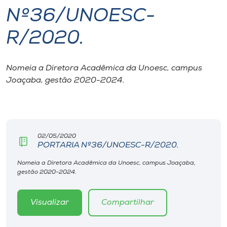
Nº36/UNOESC-
I.nova
R/2020.
Diplomados
Nomeia a Diretora Acadêmica da Unoesc, campus
Joaçaba, gestão 2020-2024.
Cultura
CPA
02/05/2020
Biblioteca
PORTARIA Nº36/UNOESC-R/2020.
Nomeia a Diretora Acadêmica da Unoesc, campus Joaçaba,
Editora
gestão 2020-2024.
Rádio
Visualizar
Compartilhar