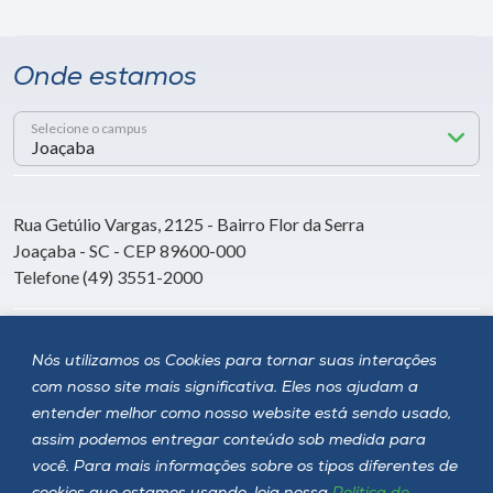
Onde estamos
Selecione o campus
Rua Getúlio Vargas, 2125 - Bairro Flor da Serra
Joaçaba - SC - CEP 89600-000
Telefone (49) 3551-2000
Siga a Unoesc
Nós utilizamos os Cookies para tornar suas interações
com nosso site mais significativa. Eles nos ajudam a
entender melhor como nosso website está sendo usado,
assim podemos entregar conteúdo sob medida para
você. Para mais informações sobre os tipos diferentes de