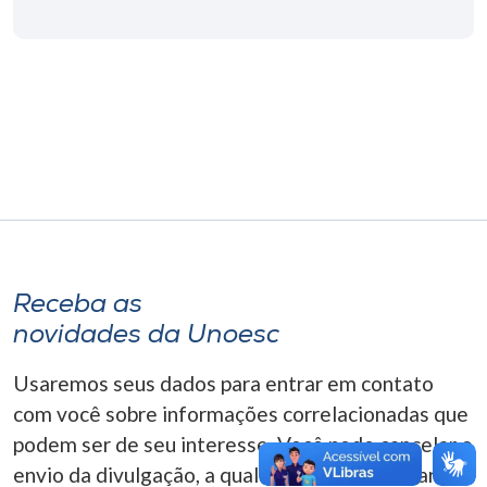
Museu
Unoesc
Store
Selecione
o idioma
Receba as
A+
novidades da Unoesc
A-
Usaremos seus dados para entrar em contato
com você sobre informações correlacionadas que
podem ser de seu interesse. Você pode cancelar o
envio da divulgação, a qualquer momento. Para