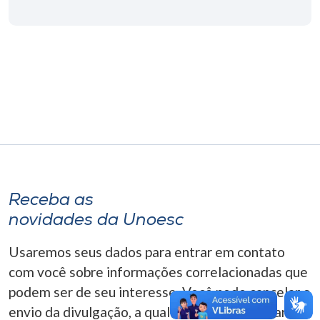
Museu
Unoesc
Store
Selecione
o idioma
Receba as
A+
novidades da Unoesc
A-
Usaremos seus dados para entrar em contato
com você sobre informações correlacionadas que
podem ser de seu interesse. Você pode cancelar o
envio da divulgação, a qualquer momento. Para