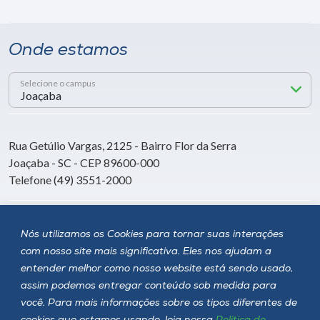
Onde estamos
Selecione o campus
Rua Getúlio Vargas, 2125 - Bairro Flor da Serra
Joaçaba - SC - CEP 89600-000
Telefone (49) 3551-2000
Siga a Unoesc
Nós utilizamos os Cookies para tornar suas interações
com nosso site mais significativa. Eles nos ajudam a
entender melhor como nosso website está sendo usado,
assim podemos entregar conteúdo sob medida para
você. Para mais informações sobre os tipos diferentes de