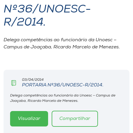
Nº36/UNOESC-
I.nova
R/2014.
Diplomados
Delega competências ao funcionário da Unoesc –
Campus de Joaçaba, Ricardo Marcelo de Menezes.
Cultura
CPA
03/04/2014
Biblioteca
PORTARIA Nº36/UNOESC-R/2014.
Delega competências ao funcionário da Unoesc – Campus de
Editora
Joaçaba, Ricardo Marcelo de Menezes.
Rádio
Visualizar
Compartilhar