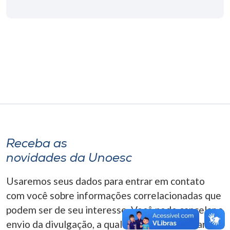
Museu
Unoesc
Store
Selecione
o idioma
Receba as
A+
novidades da Unoesc
A-
Usaremos seus dados para entrar em contato
com você sobre informações correlacionadas que
podem ser de seu interesse. Você pode cancelar o
envio da divulgação, a qualquer momento. Para