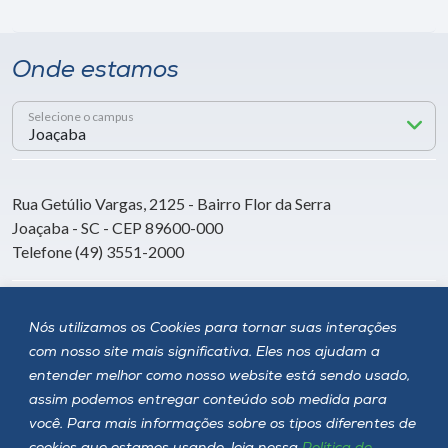
Onde estamos
Selecione o campus
Rua Getúlio Vargas, 2125 - Bairro Flor da Serra
Joaçaba - SC - CEP 89600-000
Telefone (49) 3551-2000
Siga a Unoesc
Nós utilizamos os Cookies para tornar suas interações
com nosso site mais significativa. Eles nos ajudam a
entender melhor como nosso website está sendo usado,
assim podemos entregar conteúdo sob medida para
você. Para mais informações sobre os tipos diferentes de