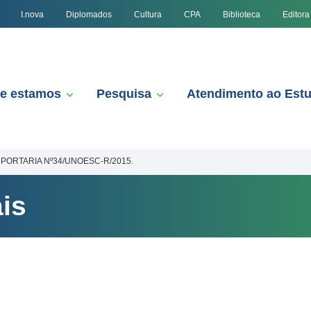
I.nova
Diplomados
Cultura
CPA
Biblioteca
Editora
e estamos
Pesquisa
Atendimento ao Est
PORTARIA Nº34/UNOESC-R/2015.
is