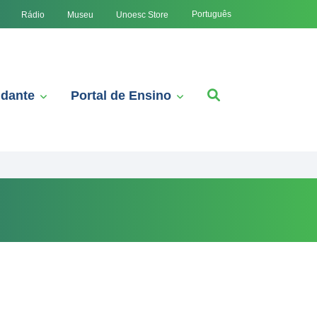
Português
Rádio
Museu
Unoesc Store
udante
Portal de Ensino