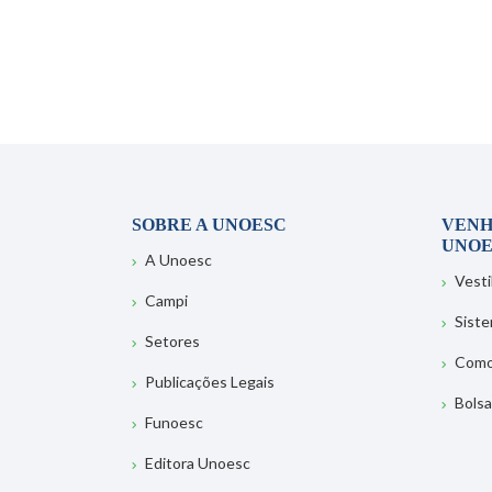
SOBRE A UNOESC
VENH
UNOE
A Unoesc
Vesti
Campi
Sist
Setores
Como
Publicações Legais
Bolsa
Funoesc
Editora Unoesc