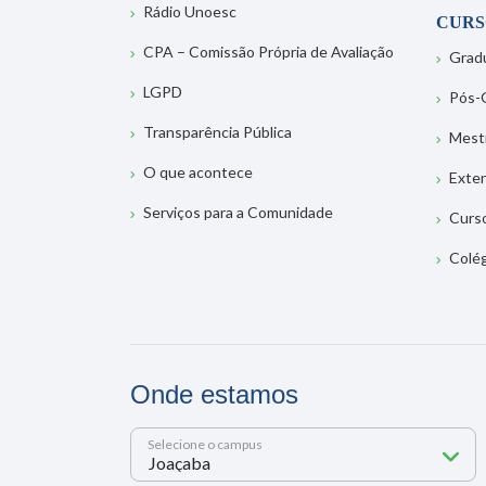
Rádio Unoesc
CURS
CPA – Comissão Própria de Avaliação
Grad
LGPD
Pós-
Transparência Pública
Mest
O que acontece
Exte
Serviços para a Comunidade
Curs
Colé
Onde estamos
Selecione o campus