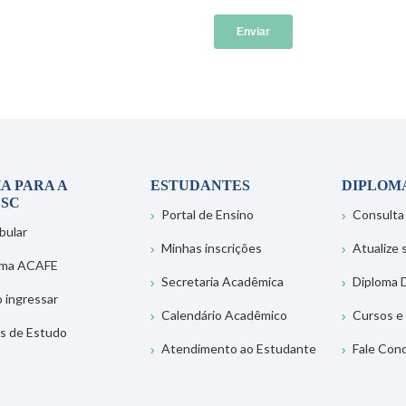
A PARA A
ESTUDANTES
DIPLOM
SC
Portal de Ensino
Consulta
bular
Minhas inscrições
Atualize
ema ACAFE
Secretaria Acadêmica
Diploma D
 ingressar
Calendário Acadêmico
Cursos e
s de Estudo
Atendimento ao Estudante
Fale Con