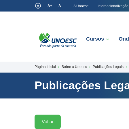
A+
A-
A Unoesc
Internacionalização
Cursos
Ond
Página Inicial
Sobre a Unoesc
Publicações Legais
Publicações Lega
Voltar