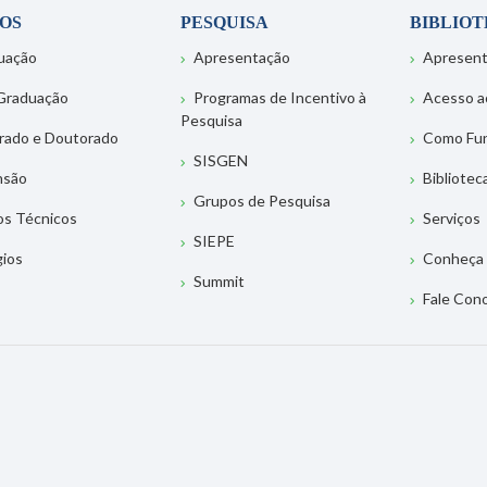
OS
PESQUISA
BIBLIO
uação
Apresentação
Apresen
Graduação
Programas de Incentivo à
Acesso a
Pesquisa
rado e Doutorado
Como Fu
SISGEN
nsão
Bibliotec
Grupos de Pesquisa
os Técnicos
Serviços
SIEPE
gios
Conheça 
Summit
Fale Con