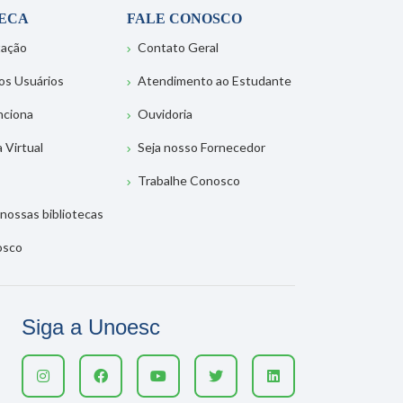
TECA
FALE CONOSCO
tação
Contato Geral
os Usuários
Atendimento ao Estudante
nciona
Ouvidoria
a Virtual
Seja nosso Fornecedor
Trabalhe Conosco
nossas bibliotecas
osco
Siga a Unoesc