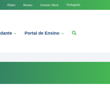
Português
Rádio
Museu
Unoesc Store
udante
Portal de Ensino