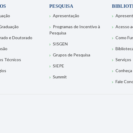
OS
PESQUISA
BIBLIO
uação
Apresentação
Apresen
Graduação
Programas de Incentivo à
Acesso a
Pesquisa
rado e Doutorado
Como Fu
SISGEN
nsão
Bibliotec
Grupos de Pesquisa
os Técnicos
Serviços
SIEPE
gios
Conheça 
Summit
Fale Con