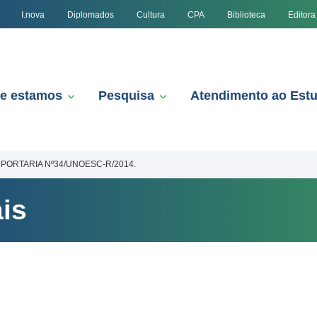
I.nova
Diplomados
Cultura
CPA
Biblioteca
Editora
e estamos
Pesquisa
Atendimento ao Est
PORTARIA Nº34/UNOESC-R/2014.
is