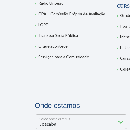
Rádio Unoesc
CURS
CPA – Comissão Própria de Avaliação
Grad
LGPD
Pós-
Transparência Pública
Mest
O que acontece
Exte
Serviços para a Comunidade
Curs
Colé
Onde estamos
Selecione o campus