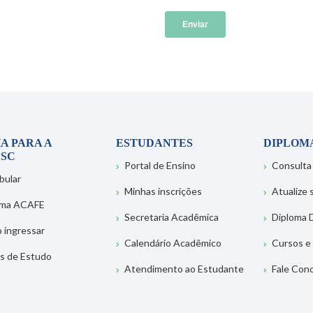
A PARA A
ESTUDANTES
DIPLOM
SC
Portal de Ensino
Consulta
bular
Minhas inscrições
Atualize
ema ACAFE
Secretaria Acadêmica
Diploma D
 ingressar
Calendário Acadêmico
Cursos e
s de Estudo
Atendimento ao Estudante
Fale Con