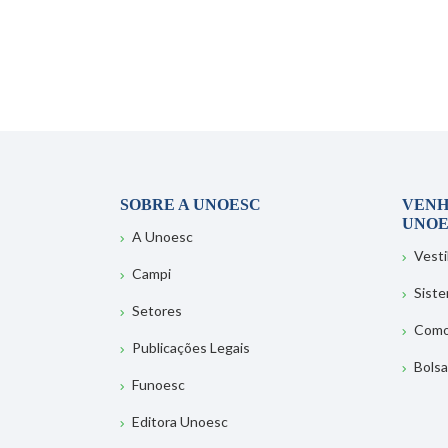
SOBRE A UNOESC
VENH
UNOE
A Unoesc
Vesti
Campi
Sist
Setores
Como
Publicações Legais
Bolsa
Funoesc
Editora Unoesc