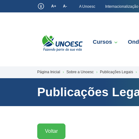
A+
A-
A Unoesc
Internacionalização
Cursos
Ond
Página Inicial
Sobre a Unoesc
Publicações Legais
Publicações Lega
Voltar