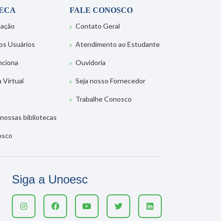
TECA
FALE CONOSCO
tação
Contato Geral
os Usuários
Atendimento ao Estudante
nciona
Ouvidoria
a Virtual
Seja nosso Fornecedor
Trabalhe Conosco
nossas bibliotecas
osco
Siga a Unoesc