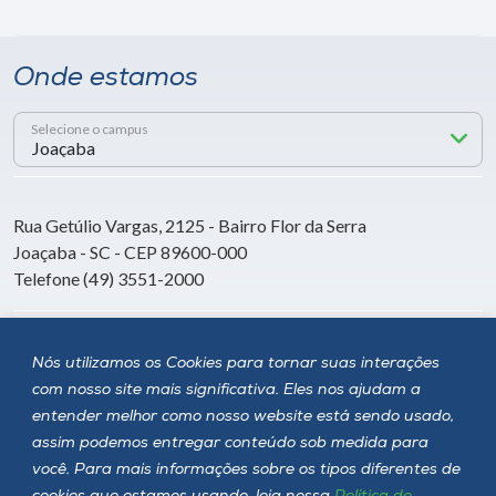
Onde estamos
Selecione o campus
Rua Getúlio Vargas, 2125 - Bairro Flor da Serra
Joaçaba - SC - CEP 89600-000
Telefone (49) 3551-2000
Siga a Unoesc
Nós utilizamos os Cookies para tornar suas interações
com nosso site mais significativa. Eles nos ajudam a
entender melhor como nosso website está sendo usado,
assim podemos entregar conteúdo sob medida para
você. Para mais informações sobre os tipos diferentes de