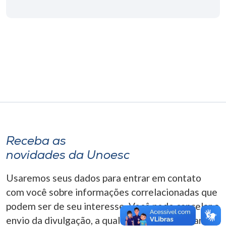
Museu
Unoesc
Store
Selecione
o idioma
Receba as
A+
novidades da Unoesc
A-
Usaremos seus dados para entrar em contato
com você sobre informações correlacionadas que
podem ser de seu interesse. Você pode cancelar o
envio da divulgação, a qualquer momento. Para