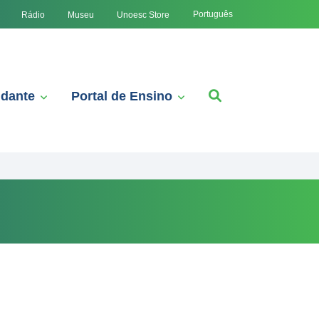
Português
Rádio
Museu
Unoesc Store
udante
Portal de Ensino