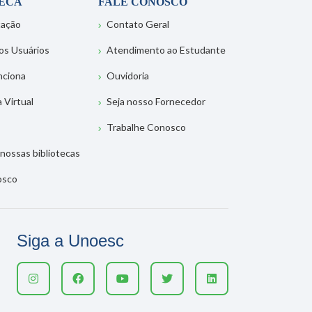
TECA
FALE CONOSCO
tação
Contato Geral
os Usuários
Atendimento ao Estudante
nciona
Ouvidoria
a Virtual
Seja nosso Fornecedor
Trabalhe Conosco
nossas bibliotecas
osco
Siga a Unoesc