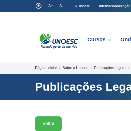
A+
A-
A Unoesc
Internacionalização
Cursos
Ond
Página Inicial
Sobre a Unoesc
Publicações Legais
Publicações Lega
Voltar