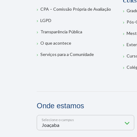
CURS
CPA – Comissão Própria de Avaliação
Grad
LGPD
Pós-
Transparência Pública
Mest
O que acontece
Exte
Serviços para a Comunidade
Curs
Colé
Onde estamos
Selecione o campus