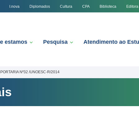
I.nova
Diplomados
Cultura
CPA
Biblioteca
Editora
e estamos
Pesquisa
Atendimento ao Est
PORTARIA Nº32 /UNOESC-R/2014
is