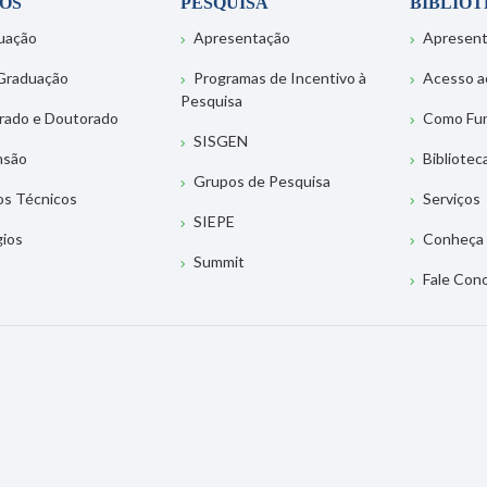
OS
PESQUISA
BIBLIO
uação
Apresentação
Apresen
Graduação
Programas de Incentivo à
Acesso a
Pesquisa
rado e Doutorado
Como Fu
SISGEN
nsão
Bibliotec
Grupos de Pesquisa
os Técnicos
Serviços
SIEPE
gios
Conheça 
Summit
Fale Con