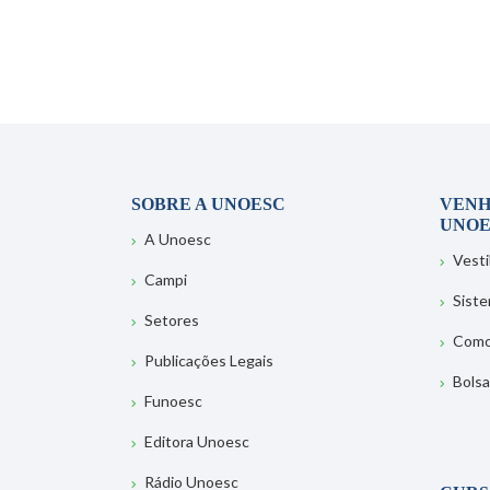
SOBRE A UNOESC
VENH
UNOE
A Unoesc
Vesti
Campi
Sist
Setores
Como
Publicações Legais
Bolsa
Funoesc
Editora Unoesc
Rádio Unoesc