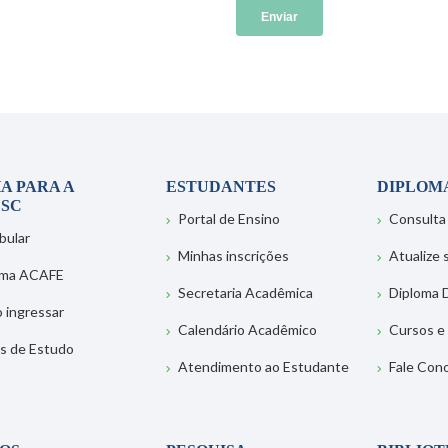
A PARA A
ESTUDANTES
DIPLOM
SC
Portal de Ensino
Consulta
bular
Minhas inscrições
Atualize
ema ACAFE
Secretaria Acadêmica
Diploma D
 ingressar
Calendário Acadêmico
Cursos e
s de Estudo
Atendimento ao Estudante
Fale Con