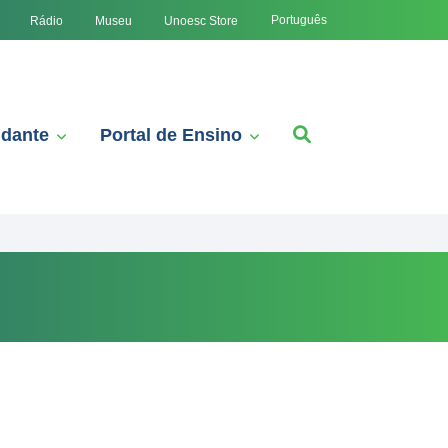
Português
Rádio
Museu
Unoesc Store
udante
Portal de Ensino