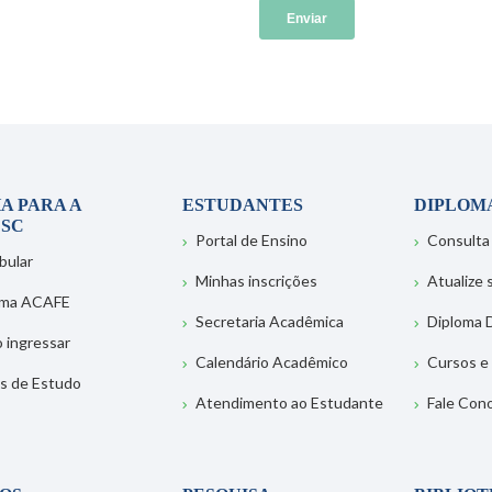
A PARA A
ESTUDANTES
DIPLOM
SC
Portal de Ensino
Consulta
bular
Minhas inscrições
Atualize
ema ACAFE
Secretaria Acadêmica
Diploma D
 ingressar
Calendário Acadêmico
Cursos e
s de Estudo
Atendimento ao Estudante
Fale Con