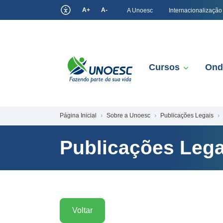
A+
A-
A Unoesc
Internacionalização
Cursos
Ond
Página Inicial
Sobre a Unoesc
Publicações Legais
Publicações Lega
Voltar