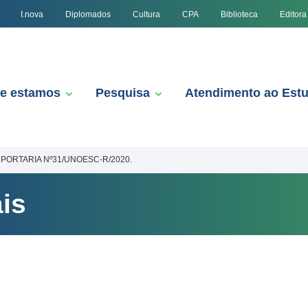
I.nova
Diplomados
Cultura
CPA
Biblioteca
Editora
e estamos
Pesquisa
Atendimento ao Est
PORTARIA Nº31/UNOESC-R/2020.
is