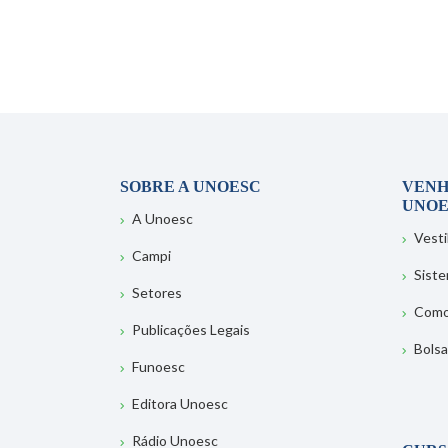
SOBRE A UNOESC
VENH
UNOE
A Unoesc
Vesti
Campi
Sist
Setores
Como
Publicações Legais
Bolsa
Funoesc
Editora Unoesc
Rádio Unoesc