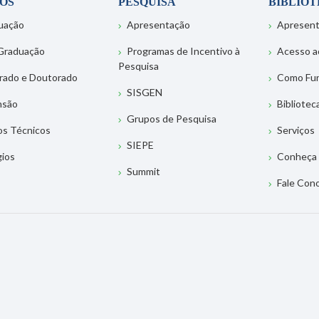
OS
PESQUISA
BIBLIO
uação
Apresentação
Apresen
Graduação
Programas de Incentivo à
Acesso a
Pesquisa
rado e Doutorado
Como Fu
SISGEN
nsão
Bibliotec
Grupos de Pesquisa
os Técnicos
Serviços
SIEPE
gios
Conheça 
Summit
Fale Con