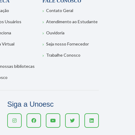
TECA
FALE CONOSCO
tação
Contato Geral
os Usuários
Atendimento ao Estudante
nciona
Ouvidoria
a Virtual
Seja nosso Fornecedor
Trabalhe Conosco
nossas bibliotecas
osco
Siga a Unoesc