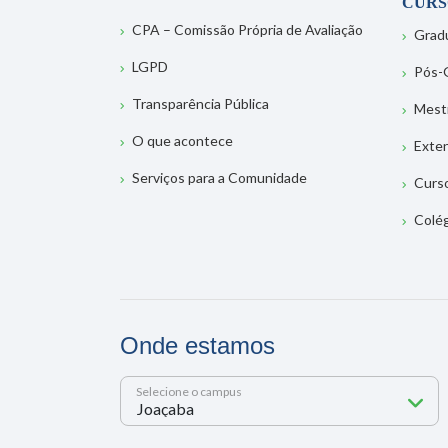
CURS
CPA – Comissão Própria de Avaliação
Grad
LGPD
Pós-
Transparência Pública
Mest
O que acontece
Exte
Serviços para a Comunidade
Curs
Colé
Onde estamos
Selecione o campus