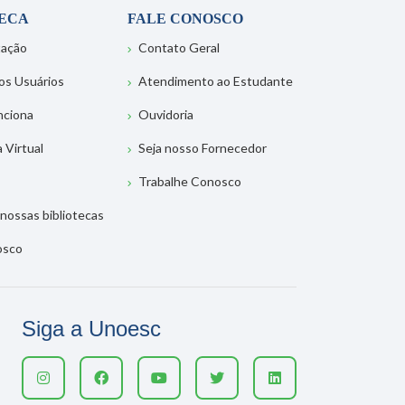
TECA
FALE CONOSCO
tação
Contato Geral
os Usuários
Atendimento ao Estudante
nciona
Ouvidoria
a Virtual
Seja nosso Fornecedor
Trabalhe Conosco
nossas bibliotecas
osco
Siga a Unoesc