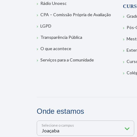
Rádio Unoesc
CURS
CPA – Comissão Própria de Avaliação
Grad
LGPD
Pós-
Transparência Pública
Mest
O que acontece
Exte
Serviços para a Comunidade
Curs
Colé
Onde estamos
Selecione o campus