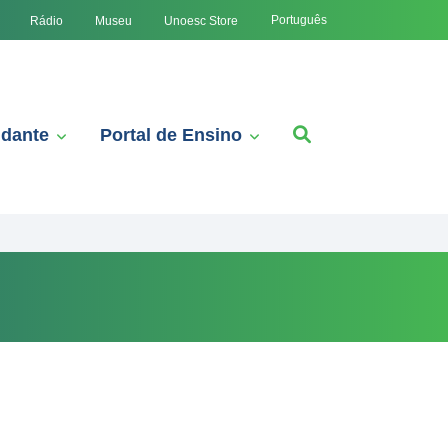
Português
Rádio
Museu
Unoesc Store
udante
Portal de Ensino