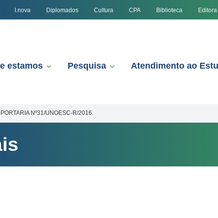
I.nova
Diplomados
Cultura
CPA
Biblioteca
Editora
e estamos
Pesquisa
Atendimento ao Est
PORTARIA Nº31/UNOESC-R/2016.
is