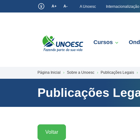
A+
A-
A Unoesc
Internacionalização
Cursos
Ond
Página Inicial
Sobre a Unoesc
Publicações Legais
Publicações Lega
Voltar