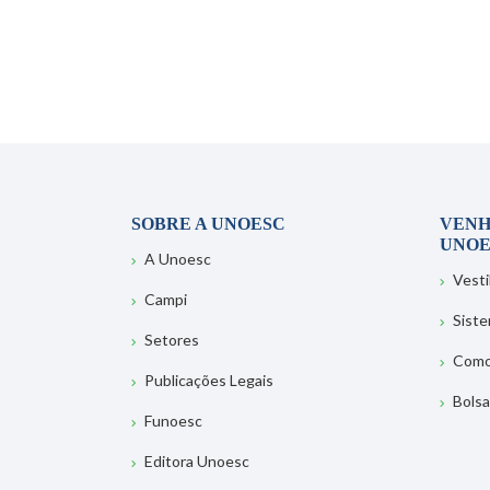
SOBRE A UNOESC
VENH
UNOE
A Unoesc
Vesti
Campi
Sist
Setores
Como
Publicações Legais
Bolsa
Funoesc
Editora Unoesc