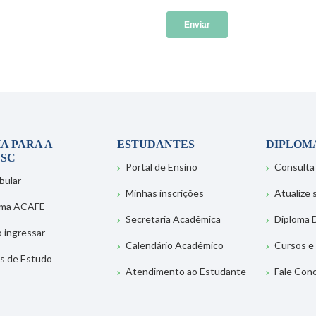
A PARA A
ESTUDANTES
DIPLOM
SC
Portal de Ensino
Consulta
bular
Minhas inscrições
Atualize
ema ACAFE
Secretaria Acadêmica
Diploma D
 ingressar
Calendário Acadêmico
Cursos e
s de Estudo
Atendimento ao Estudante
Fale Con