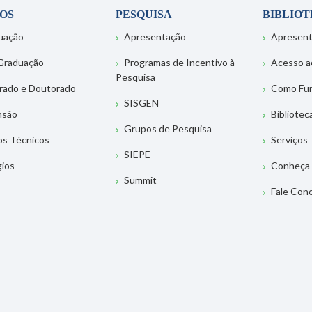
OS
PESQUISA
BIBLIO
uação
Apresentação
Apresen
Graduação
Programas de Incentivo à
Acesso a
Pesquisa
rado e Doutorado
Como Fu
SISGEN
nsão
Bibliotec
Grupos de Pesquisa
os Técnicos
Serviços
SIEPE
gios
Conheça 
Summit
Fale Con