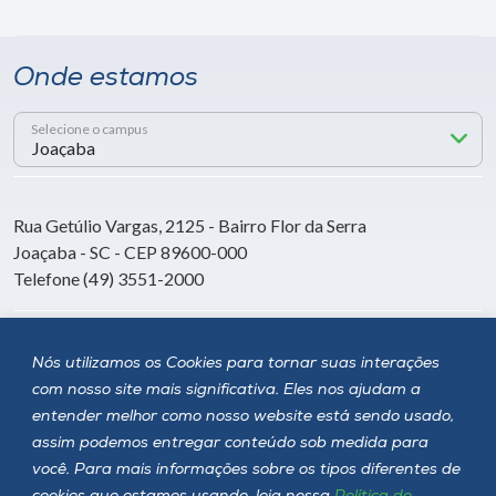
Onde estamos
Selecione o campus
Rua Getúlio Vargas, 2125 - Bairro Flor da Serra
Joaçaba - SC - CEP 89600-000
Telefone (49) 3551-2000
Siga a Unoesc
Nós utilizamos os Cookies para tornar suas interações
com nosso site mais significativa. Eles nos ajudam a
entender melhor como nosso website está sendo usado,
assim podemos entregar conteúdo sob medida para
você. Para mais informações sobre os tipos diferentes de