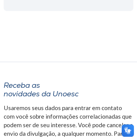
Museu
Unoesc
Store
Selecione
o idioma
Receba as
A+
novidades da Unoesc
A-
Usaremos seus dados para entrar em contato
com você sobre informações correlacionadas que
podem ser de seu interesse. Você pode cancelar o
envio da divulgação, a qualquer momento. Para