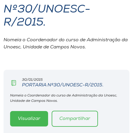
Nº30/UNOESC-
I.nova
R/2015.
Diplomados
Nomeia o Coordenador do curso de Administração da
Unoesc, Unidade de Campos Novos.
Cultura
CPA
30/01/2015
Biblioteca
PORTARIA Nº30/UNOESC-R/2015.
Nomeia o Coordenador do curso de Administração da Unoesc,
Editora
Unidade de Campos Novos.
Rádio
Visualizar
Compartilhar