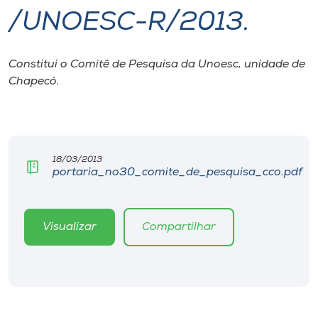
/UNOESC-R/2013.
I.nova
Constitui o Comitê de Pesquisa da Unoesc, unidade de
Diplomados
Chapecó.
Cultura
CPA
18/03/2013
portaria_no30_comite_de_pesquisa_cco.pdf
Biblioteca
Visualizar
Compartilhar
Editora
Rádio