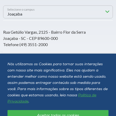
Selecione o campus
Rua Getúlio Vargas, 2125 - Bairro Flor da Serra
Joaçaba - SC - CEP 89600-000
Telefone (49) 3551-2000
Siga a Unoesc
Nós utilizamos os Cookies para tornar suas interações
com nosso site mais significativa. Eles nos ajudam a
entender melhor como nosso website está sendo usado,
assim podemos entregar conteúdo sob medida para
você. Para mais informações sobre os tipos diferentes de
cookies que estamos usando, leia nossa
Política de
Privacidade
.
Aceitar todos os cookies