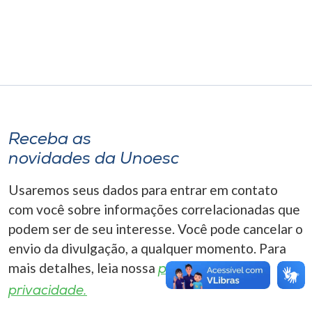
Museu
Unoesc
Store
Selecione
Receba as
o idioma
novidades da Unoesc
Usaremos seus dados para entrar em contato
A+
com você sobre informações correlacionadas que
A-
podem ser de seu interesse. Você pode cancelar o
envio da divulgação, a qualquer momento. Para
mais detalhes, leia nossa
política de
privacidade.