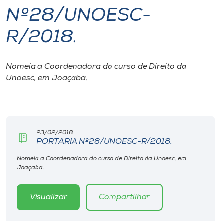
Nº28/UNOESC-
I.nova
R/2018.
Diplomados
Nomeia a Coordenadora do curso de Direito da
Unoesc, em Joaçaba.
Cultura
CPA
23/02/2018
Biblioteca
PORTARIA Nº28/UNOESC-R/2018.
Nomeia a Coordenadora do curso de Direito da Unoesc, em
Editora
Joaçaba.
Rádio
Visualizar
Compartilhar