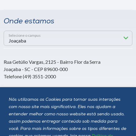
Onde estamos
Selecione o campus
Rua Getúlio Vargas, 2125 - Bairro Flor da Serra
Joaçaba - SC - CEP 89600-000
Telefone (49) 3551-2000
Siga a Unoesc
Nós utilizamos os Cookies para tornar suas interações
com nosso site mais significativa. Eles nos ajudam a
entender melhor como nosso website está sendo usado,
assim podemos entregar conteúdo sob medida para
você. Para mais informações sobre os tipos diferentes de