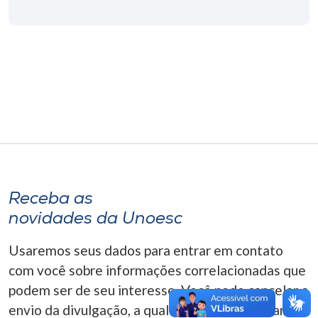
Museu
Unoesc
Store
Selecione
o idioma
Receba as
A+
novidades da Unoesc
A-
Usaremos seus dados para entrar em contato
com você sobre informações correlacionadas que
podem ser de seu interesse. Você pode cancelar o
envio da divulgação, a qualquer momento. Para