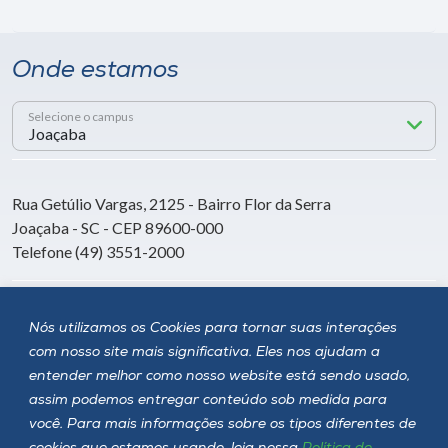
Onde estamos
Selecione o campus
Rua Getúlio Vargas, 2125 - Bairro Flor da Serra
Joaçaba - SC - CEP 89600-000
Telefone (49) 3551-2000
Siga a Unoesc
Nós utilizamos os Cookies para tornar suas interações
com nosso site mais significativa. Eles nos ajudam a
entender melhor como nosso website está sendo usado,
assim podemos entregar conteúdo sob medida para
você. Para mais informações sobre os tipos diferentes de