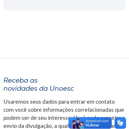
Museu
Unoesc
Store
Selecione
o idioma
Receba as
A+
novidades da Unoesc
A-
Usaremos seus dados para entrar em contato
com você sobre informações correlacionadas que
podem ser de seu interesse. Você pode cancelar o
envio da divulgação, a qualquer momento. Para