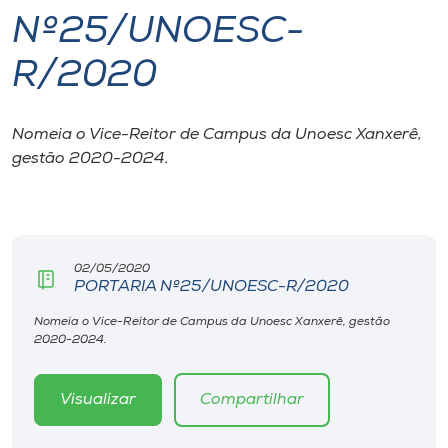
Nº25/UNOESC-
I.nova
R/2020
Diplomados
Nomeia o Vice-Reitor de Campus da Unoesc Xanxerê,
gestão 2020-2024.
Cultura
CPA
02/05/2020
Biblioteca
PORTARIA Nº25/UNOESC-R/2020
Nomeia o Vice-Reitor de Campus da Unoesc Xanxerê, gestão
Editora
2020-2024.
Rádio
Visualizar
Compartilhar