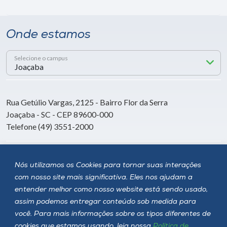
Onde estamos
Selecione o campus
Rua Getúlio Vargas, 2125 - Bairro Flor da Serra
Joaçaba - SC - CEP 89600-000
Telefone (49) 3551-2000
Siga a Unoesc
Nós utilizamos os Cookies para tornar suas interações
com nosso site mais significativa. Eles nos ajudam a
entender melhor como nosso website está sendo usado,
assim podemos entregar conteúdo sob medida para
você. Para mais informações sobre os tipos diferentes de
cookies que estamos usando, leia nossa
Política de