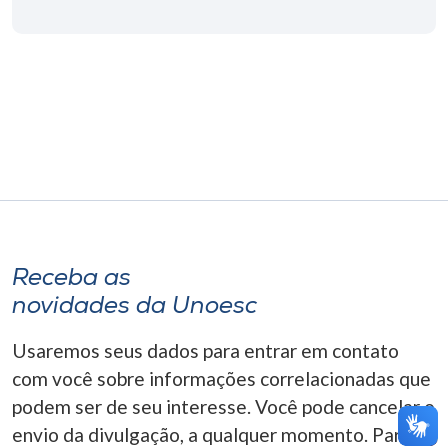
Museu
Unoesc
Store
Selecione
o idioma
Receba as
A+
novidades da Unoesc
A-
Usaremos seus dados para entrar em contato
com você sobre informações correlacionadas que
podem ser de seu interesse. Você pode cancelar o
envio da divulgação, a qualquer momento. Para