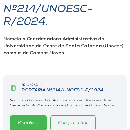
Nº214/UNOESC-
I.nova
R/2024.
Diplomados
Nomeia a Coordenadora Administrativa da
Universidade do Oeste de Santa Catarina (Unoesc),
Cultura
campus de Campos Novos.
CPA
Biblioteca
10/12/2024
PORTARIA Nº214/UNOESC-R/2024.
Editora
Nomeia a Coordenadora Administrativa da Universidade do
Oeste de Santa Catarina (Unoesc), campus de Campos Novos.
Rádio
Visualizar
Compartilhar