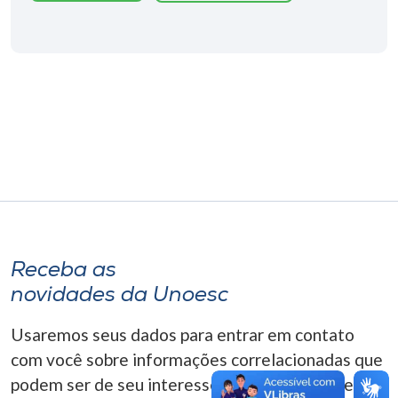
Museu
Unoesc
Store
Selecione
o idioma
A+
Receba as
A-
novidades da Unoesc
Usaremos seus dados para entrar em contato
com você sobre informações correlacionadas que
podem ser de seu interesse. Você pode cancelar o