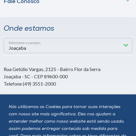
Fale Conosco
Onde estamos
Selecione o campus
Rua Getúlio Vargas, 2125 - Bairro Flor da Serra
Joaçaba - SC - CEP 89600-000
Telefone (49) 3551-2000
Siga a Unoesc
Nós utilizamos os Cookies para tornar suas interações
com nosso site mais significativa. Eles nos ajudam a
entender melhor como nosso website está sendo usado,
assim podemos entregar conteúdo sob medida para