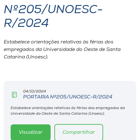
Nº205/UNOESC-
I.nova
R/2024
Diplomados
Estabelece orientações relativas às férias dos
empregados da Universidade do Oeste de Santa
Cultura
Catarina (Unoesc).
CPA
Biblioteca
04/10/2024
PORTARIA Nº205/UNOESC-R/2024
Editora
Estabelece orientações relativas às férias dos empregados da
Universidade do Oeste de Santa Catarina (Unoesc).
Rádio
Visualizar
Compartilhar