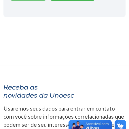
Museu
Unoesc
Store
Selecione
o idioma
A+
Receba as
A-
novidades da Unoesc
Usaremos seus dados para entrar em contato
com você sobre informações correlacionadas que
podem ser de seu interesse. Você pode cancelar o