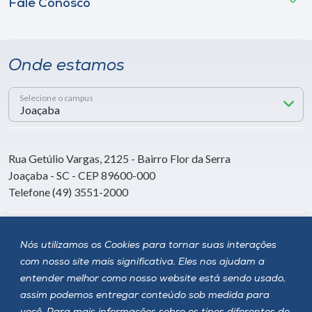
Fale Conosco
Onde estamos
Selecione o campus
Rua Getúlio Vargas, 2125 - Bairro Flor da Serra
Joaçaba - SC - CEP 89600-000
Telefone (49) 3551-2000
Siga a Unoesc
Nós utilizamos os Cookies para tornar suas interações
com nosso site mais significativa. Eles nos ajudam a
entender melhor como nosso website está sendo usado,
assim podemos entregar conteúdo sob medida para