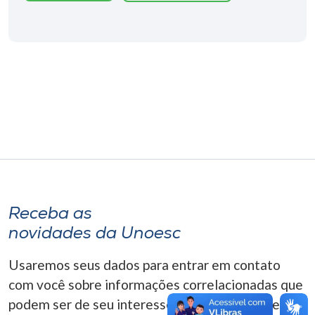
Museu
Unoesc
Store
Selecione
o idioma
A+
Receba as
A-
novidades da Unoesc
Usaremos seus dados para entrar em contato
com você sobre informações correlacionadas que
podem ser de seu interesse. Você pode cancelar o