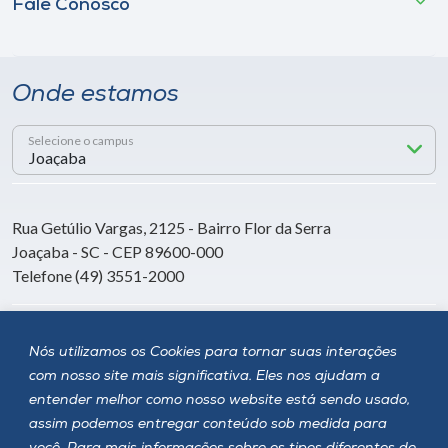
Fale Conosco
Onde estamos
Selecione o campus
Rua Getúlio Vargas, 2125 - Bairro Flor da Serra
Joaçaba - SC - CEP 89600-000
Telefone (49) 3551-2000
Siga a Unoesc
Nós utilizamos os Cookies para tornar suas interações
com nosso site mais significativa. Eles nos ajudam a
entender melhor como nosso website está sendo usado,
assim podemos entregar conteúdo sob medida para