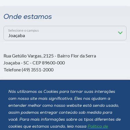
Onde estamos
Selecione o campus
Rua Getúlio Vargas, 2125 - Bairro Flor da Serra
Joaçaba - SC - CEP 89600-000
Telefone (49) 3551-2000
Siga a Unoesc
Nós utilizamos os Cookies para tornar suas interações
com nosso site mais significativa. Eles nos ajudam a
entender melhor como nosso website está sendo usado,
assim podemos entregar conteúdo sob medida para
você. Para mais informações sobre os tipos diferentes de
cookies que estamos usando, leia nossa
Política de