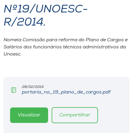
Nº19/UNOESC-
I.nova
R/2014.
Diplomados
Nomeia Comissão para reforma do Plano de Cargos e
Salários dos funcionários técnicos administrativos da
Cultura
Unoesc.
CPA
Biblioteca
28/02/2014
portaria_no_19_plano_de_cargos.pdf
Editora
Visualizar
Compartilhar
Rádio