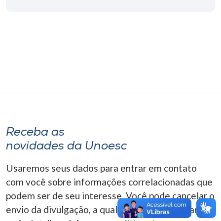
Museu
Unoesc
Store
Selecione
o idioma
Receba as
novidades da Unoesc
A+
A-
Usaremos seus dados para entrar em contato
com você sobre informações correlacionadas que
podem ser de seu interesse. Você pode cancelar o
envio da divulgação, a qualquer momento. Para