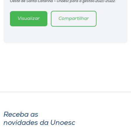
Oeste de Santa Catarina – Unoesc para a gestão 2021-2022.
Museu
Visualizar
Compartilhar
Unoesc
Store
Selecione
o idioma
A+
A-
Receba as
novidades da Unoesc