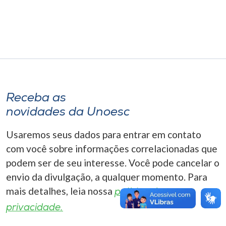
Museu
Unoesc
Store
Receba as
Selecione
o idioma
novidades da Unoesc
Usaremos seus dados para entrar em contato
com você sobre informações correlacionadas que
A+
podem ser de seu interesse. Você pode cancelar o
A-
envio da divulgação, a qualquer momento. Para
mais detalhes, leia nossa
política de
privacidade.