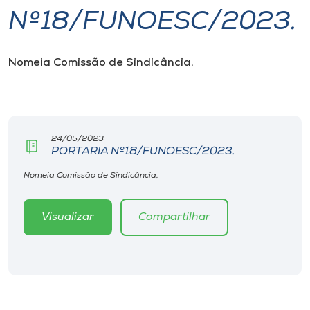
Nº18/FUNOESC/2023.
I.nova
Nomeia Comissão de Sindicância.
Diplomados
Cultura
24/05/2023
PORTARIA Nº18/FUNOESC/2023.
CPA
Nomeia Comissão de Sindicância.
Biblioteca
Visualizar
Compartilhar
Editora
Rádio