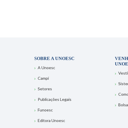
SOBRE A UNOESC
VENH
UNOE
A Unoesc
Vesti
Campi
Sist
Setores
Como
Publicações Legais
Bolsa
Funoesc
Editora Unoesc