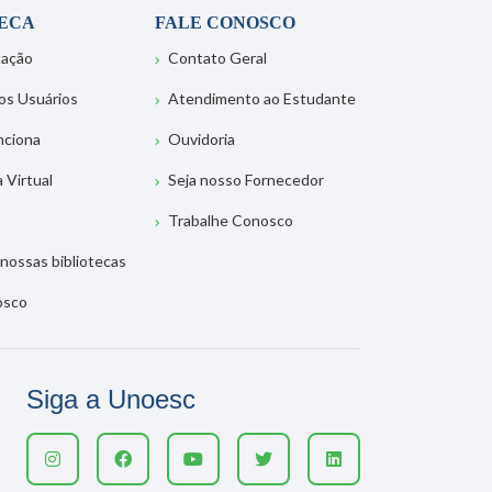
TECA
FALE CONOSCO
tação
Contato Geral
os Usuários
Atendimento ao Estudante
nciona
Ouvidoria
a Virtual
Seja nosso Fornecedor
Trabalhe Conosco
nossas bibliotecas
osco
Siga a Unoesc