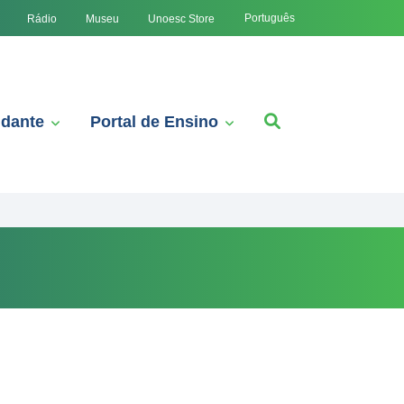
Português
Rádio
Museu
Unoesc Store
udante
Portal de Ensino