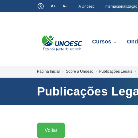
A+
A-
A Unoesc
Internacionalização
Cursos
Ond
Página Inicial
Sobre a Unoesc
Publicações Legais
Publicações Lega
Voltar