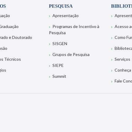
OS
PESQUISA
BIBLIO
uação
Apresentação
Apresen
Graduação
Programas de Incentivo à
Acesso a
Pesquisa
rado e Doutorado
Como Fu
SISGEN
nsão
Bibliotec
Grupos de Pesquisa
os Técnicos
Serviços
SIEPE
gios
Conheça 
Summit
Fale Con