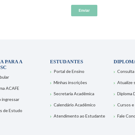
A PARA A
ESTUDANTES
DIPLOM
SC
Portal de Ensino
Consulta
bular
Minhas inscrições
Atualize
ema ACAFE
Secretaria Acadêmica
Diploma D
 ingressar
Calendário Acadêmico
Cursos e
s de Estudo
Atendimento ao Estudante
Fale Con