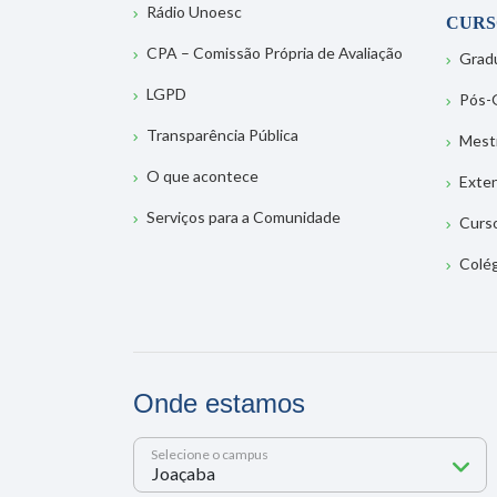
Rádio Unoesc
CURS
CPA – Comissão Própria de Avaliação
Grad
LGPD
Pós-
Transparência Pública
Mest
O que acontece
Exte
Serviços para a Comunidade
Curs
Colé
Onde estamos
Selecione o campus