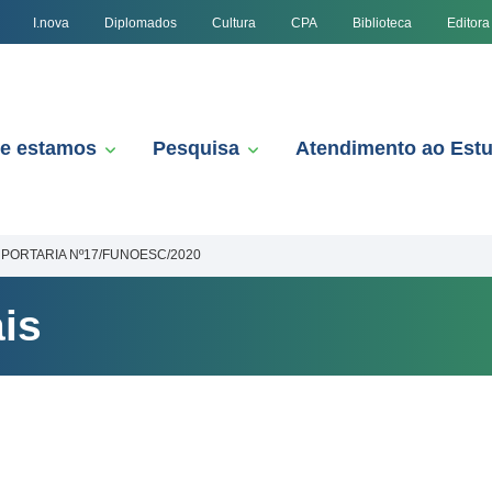
I.nova
Diplomados
Cultura
CPA
Biblioteca
Editora
e estamos
Pesquisa
Atendimento ao Est
PORTARIA Nº17/FUNOESC/2020
is